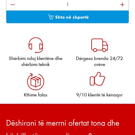
Sasia e produktit: Shkruani sasinë e dëshiruar ose pë
Shto në shportë
Shërbimi ndaj klientëve dhe
Dërgesa brenda 24/72
shërbimi teknik
orëve
Kthime falas
9/10 klientë të kënaqur
Dëshironi të merrni ofertat tona dhe