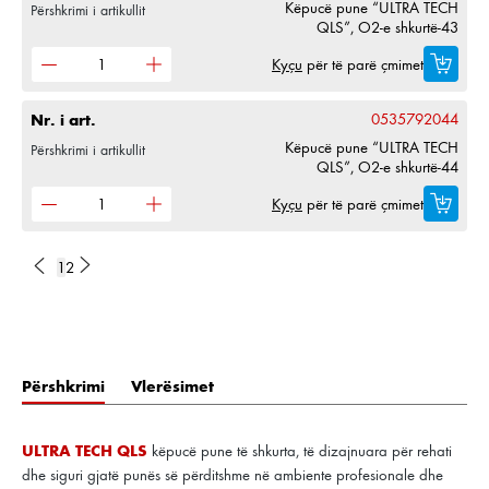
Këpucë pune “ULTRA TECH
Përshkrimi i artikullit
QLS”, O2-e shkurtë-43
Kyçu
për të parë çmimet
Nr. i art.
0535792044
Këpucë pune “ULTRA TECH
Përshkrimi i artikullit
QLS”, O2-e shkurtë-44
Kyçu
për të parë çmimet
1
2
Përshkrimi
Vlerësimet
ULTRA TECH QLS
këpucë pune të shkurta, të dizajnuara për rehati
dhe siguri gjatë punës së përditshme në ambiente profesionale dhe