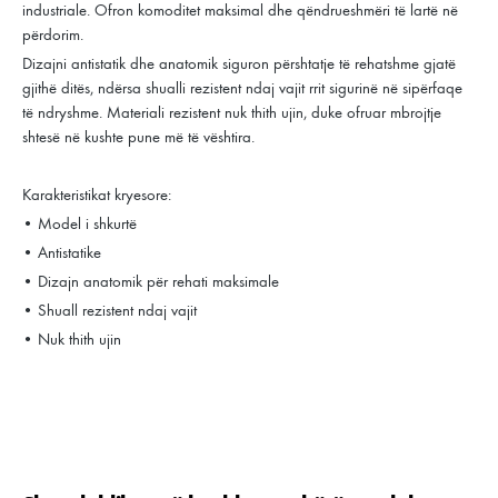
industriale. Ofron komoditet maksimal dhe qëndrueshmëri të lartë në
përdorim.
Dizajni antistatik dhe anatomik siguron përshtatje të rehatshme gjatë
gjithë ditës, ndërsa shualli rezistent ndaj vajit rrit sigurinë në sipërfaqe
të ndryshme. Materiali rezistent nuk thith ujin, duke ofruar mbrojtje
shtesë në kushte pune më të vështira.
Karakteristikat kryesore:
• Model i shkurtë
• Antistatike
• Dizajn anatomik për rehati maksimale
• Shuall rezistent ndaj vajit
• Nuk thith ujin