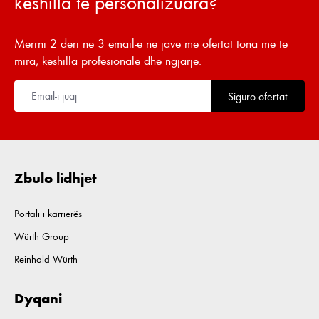
këshilla të personalizuara?
Merrni 2 deri në 3 email-e në javë me ofertat tona më të
mira, këshilla profesionale dhe ngjarje.
Siguro ofertat
Zbulo lidhjet
Portali i karrierës
Würth Group
Reinhold Würth
Dyqani