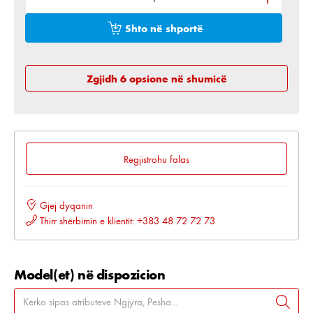
Shto në shportë
Zgjidh 6 opsione në shumicë
Regjistrohu falas
Gjej dyqanin
Thirr shërbimin e klientit: +383 48 72 72 73
Model(et) në dispozicion