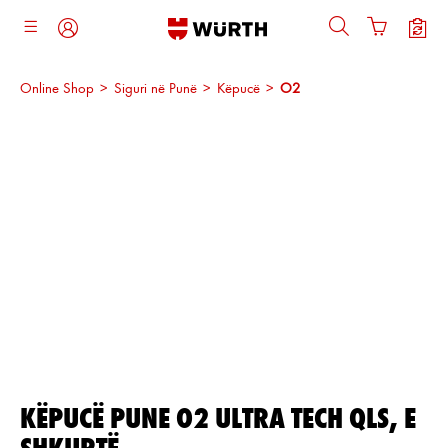
ajtja kryesore
Online Shop
>
Siguri në Punë
>
Këpucë
>
O2
Kalo galerinë e imazheve
KËPUCË PUNE O2 ULTRA TECH QLS, E
SHKURTË