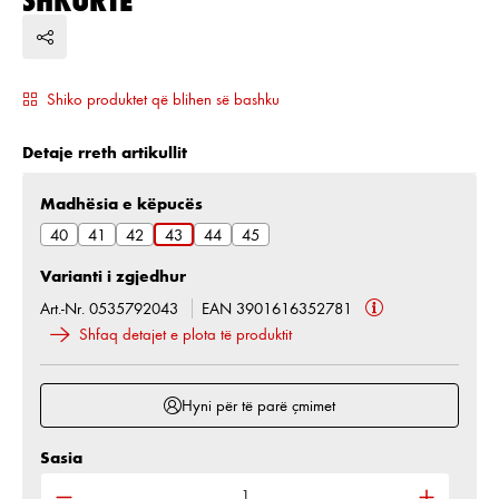
Shiko produktet që blihen së bashku
Detaje rreth artikullit
Zgjidh
Madhësia e këpucës
40
41
42
43
44
45
Varianti i zgjedhur
Art.-Nr. 0535792043
EAN 3901616352781
Shfaq detajet e plota të produktit
Hyni për të parë çmimet
Sasia
Sasia e produktit: Shkruani sasinë e dëshiruar ose 