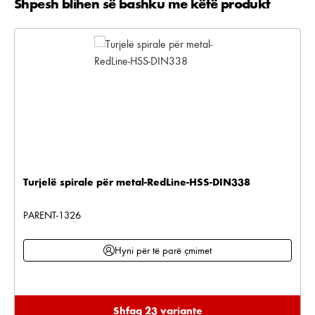
Shpesh blihen së bashku me këtë produkt
Kalo galerinë e produktit
Turjelë spirale për metal-RedLine-HSS-DIN338
PARENT-1326
Hyni për të parë çmimet
Shfaq 23 variante