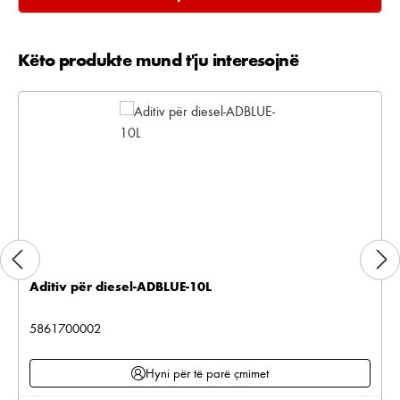
Këto produkte mund t'ju interesojnë
Kalo galerinë e produktit
Aditiv për diesel-ADBLUE-10L
5861700002
Hyni për të parë çmimet