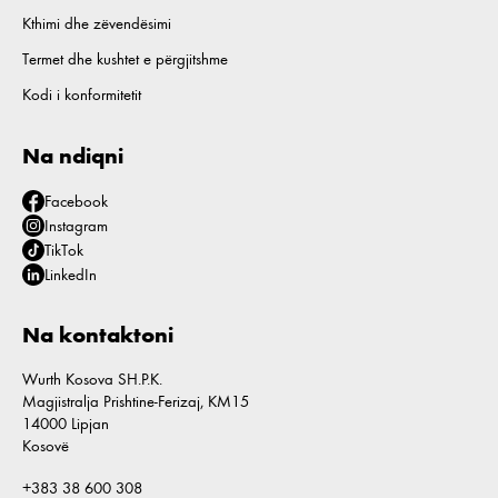
Kthimi dhe zëvendësimi
Termet dhe kushtet e përgjitshme
Kodi i konformitetit
Na ndiqni
Facebook
Instagram
TikTok
LinkedIn
Na kontaktoni
Wurth Kosova SH.P.K.
Magjistralja Prishtine-Ferizaj, KM15
14000 Lipjan
Kosovë
+383 38 600 308