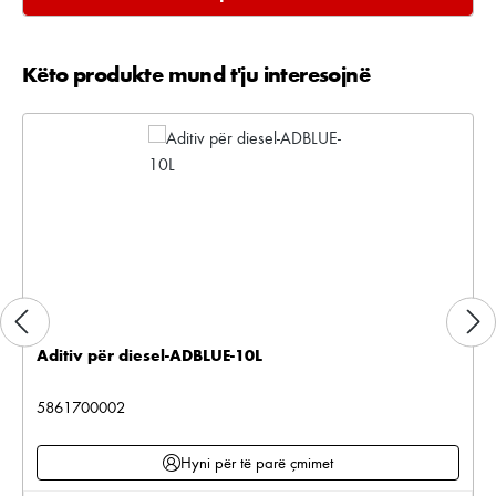
Këto produkte mund t'ju interesojnë
Kalo galerinë e produktit
Aditiv për diesel-ADBLUE-10L
5861700002
Hyni për të parë çmimet