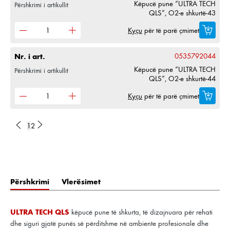
Këpucë pune “ULTRA TECH
Përshkrimi i artikullit
QLS”, O2-e shkurtë-43
Kyçu
për të parë çmimet
Nr. i art.
0535792044
Këpucë pune “ULTRA TECH
Përshkrimi i artikullit
QLS”, O2-e shkurtë-44
Kyçu
për të parë çmimet
1
2
Përshkrimi
Vlerësimet
ULTRA TECH QLS
këpucë pune të shkurta, të dizajnuara për rehati
dhe siguri gjatë punës së përditshme në ambiente profesionale dhe