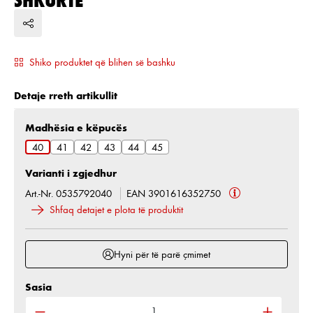
Shiko produktet që blihen së bashku
Detaje rreth artikullit
Zgjidh
Madhësia e këpucës
40
41
42
43
44
45
Varianti i zgjedhur
Art.-Nr. 0535792040
EAN 3901616352750
Shfaq detajet e plota të produktit
Hyni për të parë çmimet
Sasia
Sasia e produktit: Shkruani sasinë e dëshiruar ose 