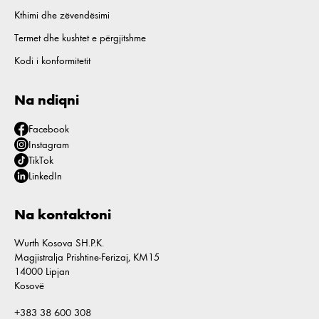
Kthimi dhe zëvendësimi
Termet dhe kushtet e përgjitshme
Kodi i konformitetit
Na ndiqni
Facebook
Instagram
TikTok
LinkedIn
Na kontaktoni
Wurth Kosova SH.P.K.
Magjistralja Prishtine-Ferizaj, KM15
14000 Lipjan
Kosovë
+383 38 600 308