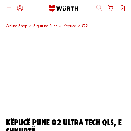
ajtja kryesore
Online Shop
>
Siguri në Punë
>
Këpucë
>
O2
Kalo galerinë e imazheve
KËPUCË PUNE O2 ULTRA TECH QLS, E
SHKURTË