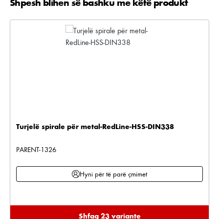
Shpesh blihen së bashku me këtë produkt
Kalo galerinë e produktit
Turjelë spirale për metal-RedLine-HSS-DIN338
PARENT-1326
Hyni për të parë çmimet
Shfaq 23 variante