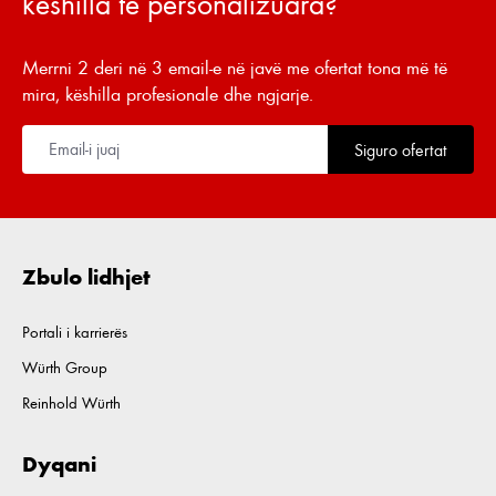
këshilla të personalizuara?
Merrni 2 deri në 3 email-e në javë me ofertat tona më të
mira, këshilla profesionale dhe ngjarje.
Siguro ofertat
Zbulo lidhjet
Portali i karrierës
Würth Group
Reinhold Würth
Dyqani