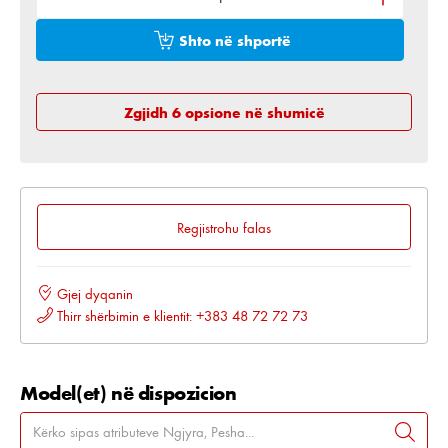
Shto në shportë
Zgjidh 6 opsione në shumicë
Regjistrohu falas
Gjej dyqanin
Thirr shërbimin e klientit: +383 48 72 72 73
Model(et) në dispozicion