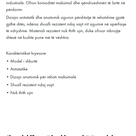
industriale. Ofron komoditet maksimal dhe qëndrueshmëri të lartë në
përdorim.
Dizajni antistatik dhe anatomik siguron përshtatje të rehatshme gjatë
gjithë ditës, ndërsa shualli rezistent ndaj vajit rrit sigurinë në sipërfaqe
të ndryshme. Materiali rezistent nuk thith ujin, duke ofruar mbrojtje
shtesë në kushte pune më të vështira.
Karakteristikat kryesore:
• Model i shkurtë
• Antistatike
• Dizajn anatomik për rehati maksimale
• Shuall rezistent ndaj vajit
• Nuk thith ujin