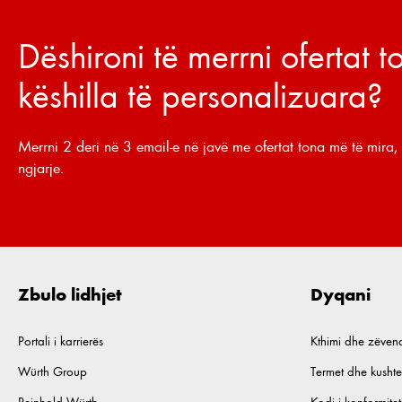
Dëshironi të merrni ofertat 
këshilla të personalizuara?
Merrni 2 deri në 3 email-e në javë me ofertat tona më të mira, 
ngjarje.
Zbulo lidhjet
Dyqani
Portali i karrierës
Kthimi dhe zëven
Würth Group
Termet dhe kushte