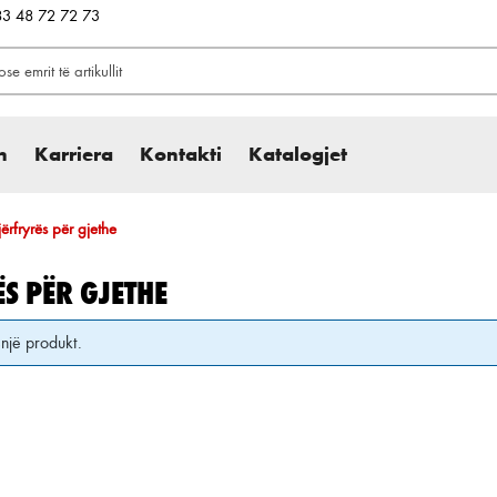
383 48 72 72 73
h
Karriera
Kontakti
Katalogjet
jërfryrës për gjethe
S PËR GJETHE
një produkt.