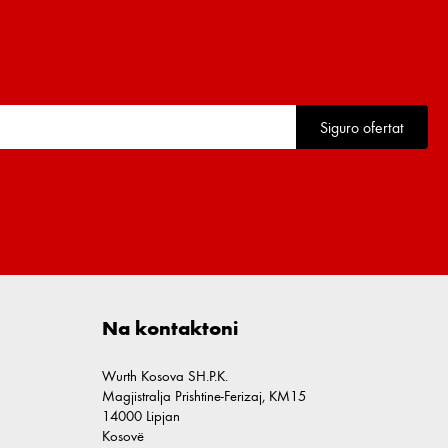
Siguro ofertat
Na kontaktoni
Wurth Kosova SH.P.K.
Magjistralja Prishtine-Ferizaj, KM15
14000 Lipjan
Kosovë