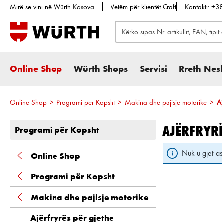
Mirë se vini në Würth Kosova
Vetëm për klientët Craft
Kontakti: +
te kërkimi
Kalo te navigimi kryesor
Online Shop
Würth Shops
Servisi
Rreth Nes
Online Shop
>
Programi për Kopsht
>
Makina dhe pajisje motorike
>
A
AJËRFRYRË
Programi për Kopsht
Nuk u gjet as
Online Shop
Programi për Kopsht
Makina dhe pajisje motorike
Ajërfryrës për gjethe