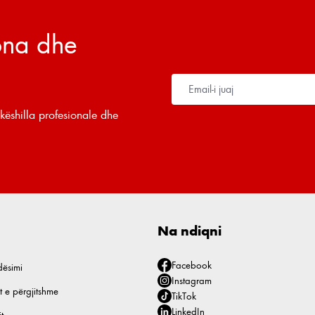
tona dhe
këshilla profesionale dhe
Na ndiqni
Facebook
dësimi
Instagram
t e përgjitshme
TikTok
LinkedIn