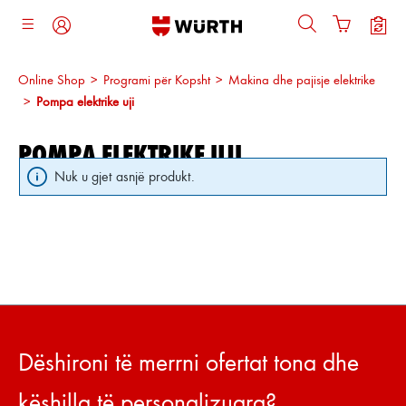
ajtja kryesore
Online Shop
>
Programi për Kopsht
>
Makina dhe pajisje elektrike
>
Pompa elektrike uji
POMPA ELEKTRIKE UJI
Nuk u gjet asnjë produkt.
Dëshironi të merrni ofertat tona dhe
këshilla të personalizuara?