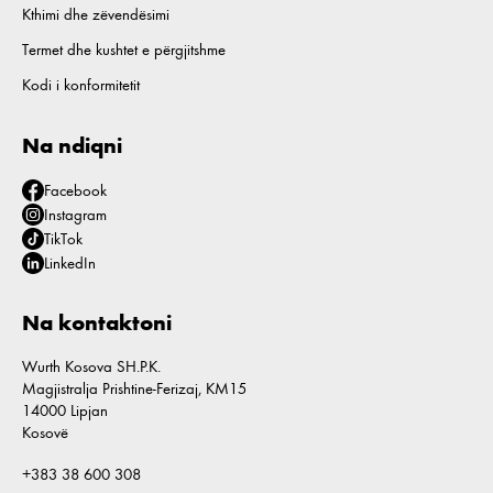
Kthimi dhe zëvendësimi
Termet dhe kushtet e përgjitshme
Kodi i konformitetit
Na ndiqni
Facebook
Instagram
TikTok
LinkedIn
Na kontaktoni
Wurth Kosova SH.P.K.
Magjistralja Prishtine-Ferizaj, KM15
14000 Lipjan
Kosovë
+383 38 600 308