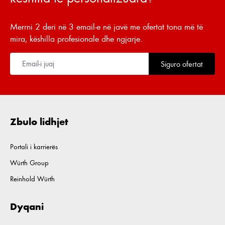
Merrni 2 deri në 3 email-e në javë me ofertat tona më të
mira, këshilla profesionale dhe ngjarje.
Siguro ofertat
Zbulo lidhjet
Portali i karrierës
Würth Group
Reinhold Würth
Dyqani