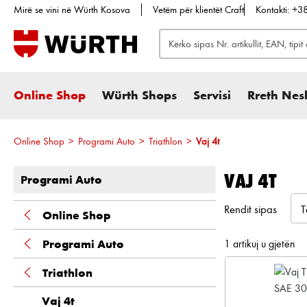
Mirë se vini në Würth Kosova
Vetëm për klientët Craft
Kontakti: +
te kërkimi
Kalo te navigimi kryesor
Online Shop
Würth Shops
Servisi
Rreth Nes
Online Shop
>
Programi Auto
>
Triathlon
>
Vaj 4t
VAJ 4T
Programi Auto
Rendit sipas
Online Shop
Programi Auto
1 artikuj u gjetën
Triathlon
Vaj 4t