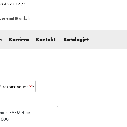
383 48 72 72 73
h
Karriera
Kontakti
Katalogjet