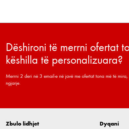
Dëshironi të merrni ofertat 
këshilla të personalizuara?
Merrni 2 deri në 3 email-e në javë me ofertat tona më të mira, 
ngjarje.
Zbulo lidhjet
Dyqani