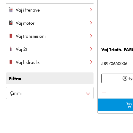
Vaj i frenave
Vaj motori
Vaj transmisioni
Vaj 2t
Vaj Triath. FA
Vaj hidraulik
58970650006
Filtra
Hyn
Sasia e produ
Çmimi