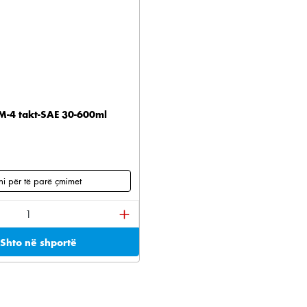
RM-4 takt-SAE 30-600ml
i për të parë çmimet
ktit: Shkruani sasinë e dëshiruar ose përdorni buton
Shto në shportë