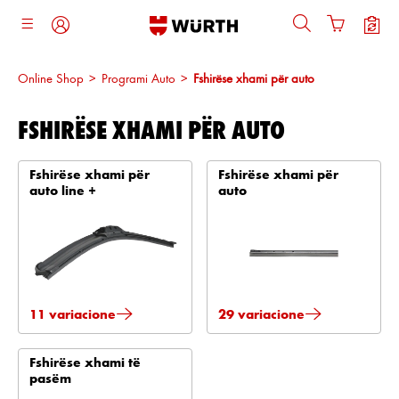
ajtja kryesore
Online Shop
>
Programi Auto
>
Fshirëse xhami për auto
FSHIRËSE XHAMI PËR AUTO
Fshirëse xhami për
Fshirëse xhami për
auto line +
auto
11 variacione
29 variacione
Fshirëse xhami të
pasëm