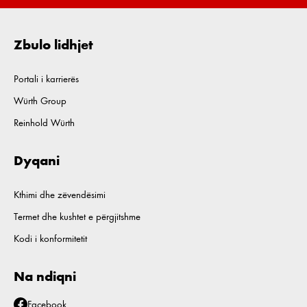
Zbulo lidhjet
Portali i karrierës
Würth Group
Reinhold Würth
Dyqani
Kthimi dhe zëvendësimi
Termet dhe kushtet e përgjitshme
Kodi i konformitetit
Na ndiqni
Facebook