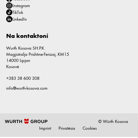
Instagram
TikTok
LinkedIn
Na kontaktoni
Wurth Kosova SH.P.K.
Magjistralja Prishtine-Ferizaj, KM15
14000 Lipjan
Kosovë
+383 38 600 308
info@wurth-kosova.com
© Würth Kosova
Imprint
Privatësia
Cookies