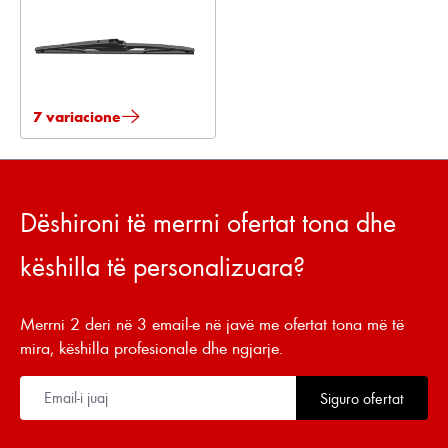
7 variacione
Dëshironi të merrni ofertat tona dhe
këshilla të personalizuara?
Merrni 2 deri në 3 email-e në javë me ofertat tona më të
mira, këshilla profesionale dhe ngjarje.
Siguro ofertat