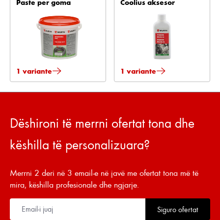
Paste per goma
Coolius aksesor
1 variante
1 variante
Dëshironi të merrni ofertat tona dhe
këshilla të personalizuara?
Merrni 2 deri në 3 email-e në javë me ofertat tona më të
mira, këshilla profesionale dhe ngjarje.
Siguro ofertat