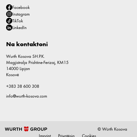
Facebook
Instagram
TikTok
LinkedIn
Na kontaktoni
Wurth Kosova SH.P.K.
Magjistralja Prishtine-Ferizaj, KM15
14000 Lipjan
Kosovë
+383 38 600 308
info@wurth-kosova.com
© Würth Kosova
Imprint
Privatësia
Cookies