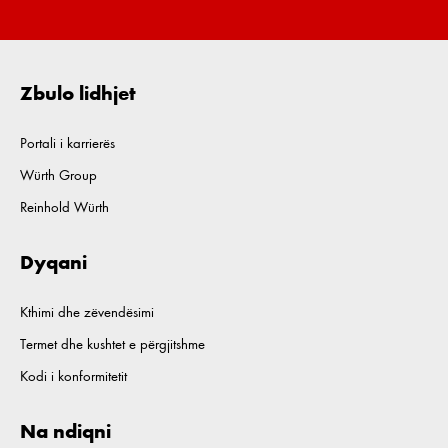
Zbulo lidhjet
Portali i karrierës
Würth Group
Reinhold Würth
Dyqani
Kthimi dhe zëvendësimi
Termet dhe kushtet e përgjitshme
Kodi i konformitetit
Na ndiqni