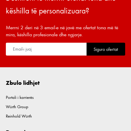
këshilla të personalizuara?
Merrni 2 deri në 3 email-e në javë me ofertat tona më të
mira, këshilla profesionale dhe ngjarje.
Siguro ofertat
Zbulo lidhjet
Portali i karrierës
Würth Group
Reinhold Würth