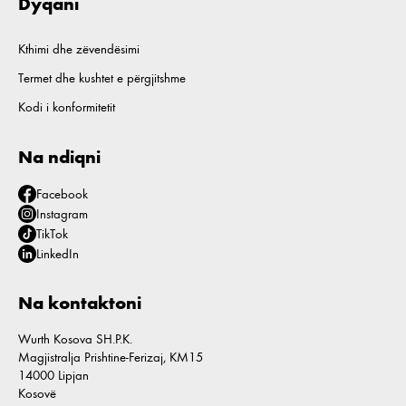
Dyqani
Kthimi dhe zëvendësimi
Termet dhe kushtet e përgjitshme
Kodi i konformitetit
Na ndiqni
Facebook
Instagram
TikTok
LinkedIn
Na kontaktoni
Wurth Kosova SH.P.K.
Magjistralja Prishtine-Ferizaj, KM15
14000 Lipjan
Kosovë