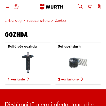
ajtja kryesore
Online Shop
>
Elemente Lidhëse
>
Gozhda
GOZHDA
Daltë për gozhda
Set gozhdash
1 variante
3 variacione
Dëshironi të merrni ofertat tona dhe