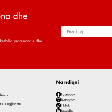
tona dhe
këshilla profesionale dhe
Na ndiqni
Facebook
dësimi
Instagram
t e përgjitshme
TikTok
LinkedIn