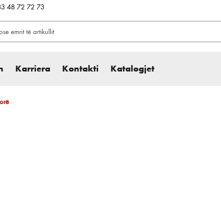
383 48 72 72 73
h
Karriera
Kontakti
Katalogjet
orë