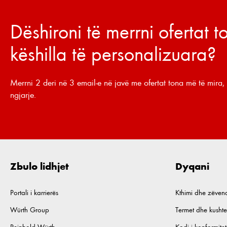
Dëshironi të merrni ofertat 
këshilla të personalizuara?
Merrni 2 deri në 3 email-e në javë me ofertat tona më të mira, 
ngjarje.
Zbulo lidhjet
Dyqani
Portali i karrierës
Kthimi dhe zëven
Würth Group
Termet dhe kushte