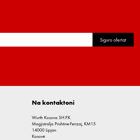
Siguro ofertat
Na kontaktoni
Wurth Kosova SH.P.K.
Magjistralja Prishtine-Ferizaj, KM15
14000 Lipjan
Kosovë