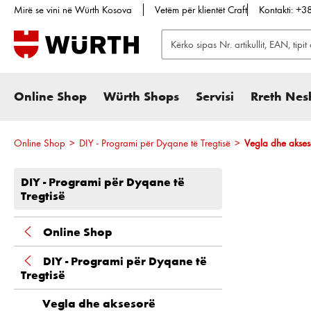
Mirë se vini në Würth Kosova
Vetëm për klientët Craft
Kontakti: +
te kërkimi
Kalo te navigimi kryesor
Online Shop
Würth Shops
Servisi
Rreth Nes
Online Shop
>
DIY - Programi për Dyqane të Tregtisë
>
Vegla dhe akses
DIY - Programi për Dyqane të
Tregtisë
Online Shop
DIY - Programi për Dyqane të
Tregtisë
Vegla dhe aksesorë