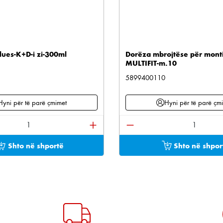
lues-K+D-i zi-300ml
Dorëza mbrojtëse për mont
MULTIFIT-m.10
5899400110
Hyni për të parë çmimet
Hyni për të parë çm
e përdorni butonat për të rritur ose ulur sasinë.
oduktit: Shkruani sasinë e dëshiruar ose përdorni bu
Sasia e produktit: Shkru
Shto në shportë
Shto në shpor