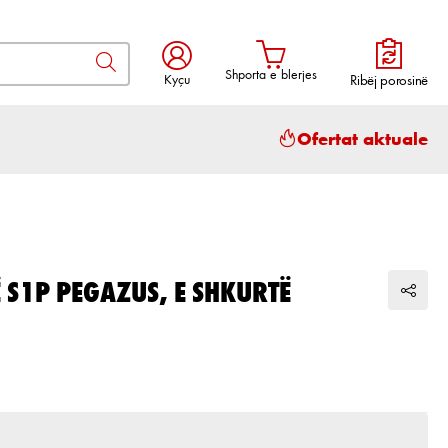
Shporta e blerjes
Kyçu
Ribëj porosinë
Shporta përmban 0 artikuj. Vlera to
Ofertat aktuale
Ë S1P PEGAZUS, E SHKURTË