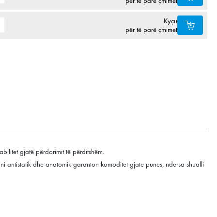
për të parë çmimet
Kyçu
për të parë çmimet
bilitet gjatë përdorimit të përditshëm.
jni antistatik dhe anatomik garanton komoditet gjatë punës, ndërsa shualli