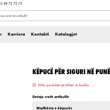
383 48 72 72 73
h
Karriera
Kontakti
Katalogjet
KËPUCË PËR SIGURI NË PUN
Shiko produktet që blihen së bashku
Detaje rreth artikullit
Zgjidh
Madhësia e këpucës