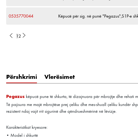
0535770044
Këpucë për sig. në punë "Pegazus",S1P-e shk
1
2
Përshkrimi
Vlerësimet
Pegazus
këpucë pune të shkurta, të dizajnuara për mbrojtje dhe rehati ma
Të pajisura me majë mbrojtëse prej çeliku dhe mes-shuall çeliku kundër shp
rezistent ndaj vajit rrit sigurinë dhe qëndrueshmërinë në lëvizje.
Karakteristikat kryesore:
• Model i shkurtë