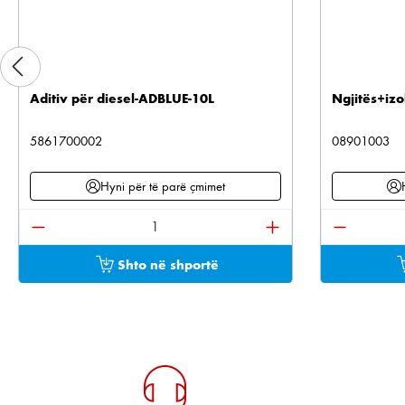
Aditiv për diesel-ADBLUE-10L
Ngjitës+izo
5861700002
08901003
Hyni për të parë çmimet
Sasia e produktit: Shkruani sasinë e dëshiruar os
Sasia e pr
Shto në shportë