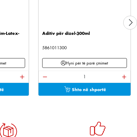
im-Latex-
Aditiv për dizel-300ml
5861011300
imet
Hyni për të parë çmimet
tonat për të rritur ose ulur sasinë.
ani sasinë e dëshiruar ose përdorni butonat për të 
Sasia e produktit: Shkruani sasinë e 
të
Shto në shportë