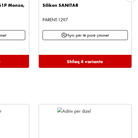
 S1P Monza,
Silikon SANITAR
PARENT-1297
imet
Hyni për të parë çmimet
e
Shfaq 4 variante