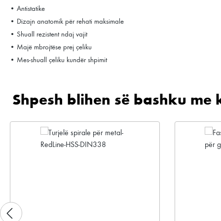
• Antistatike
• Dizajn anatomik për rehati maksimale
• Shuall rezistent ndaj vajit
• Majë mbrojtëse prej çeliku
• Mes-shuall çeliku kundër shpimit
Shpesh blihen së bashku me 
Kalo galerinë e produktit