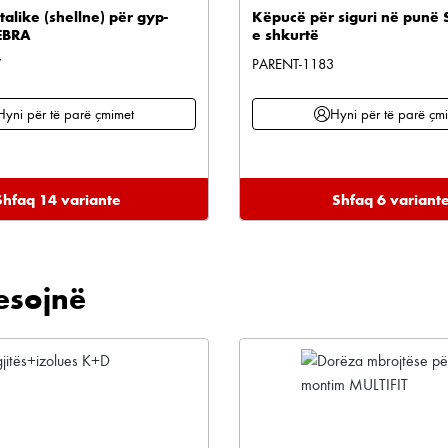
alike (shellne) për gyp-
Këpucë për siguri në punë
EBRA
e shkurtë
7
PARENT-1183
Hyni për të parë çmimet
Hyni për të parë çm
Shfaq 14 variante
Shfaq 6 variant
esojnë