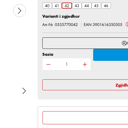
40
41
42
43
44
45
46
Varianti i zgjedhur
Art.-Nr. 0535770042
EAN 3901616350305
Sasia
Sasia e produktit: Shkruani sasinë
Zgjid