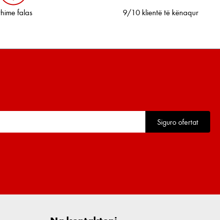
thime falas
9/10 klientë të kënaqur
Siguro ofertat