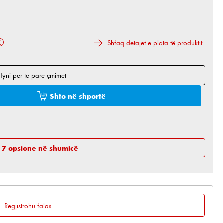
Shfaq detajet e plota të produktit
Hyni për të parë çmimet
 e dëshiruar ose përdorni butonat për të rritur ose 
Shto në shportë
h 7 opsione në shumicë
Regjistrohu falas