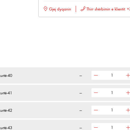
Gjej dyqanin
Thirr shërbimin e klientit
urtë-40
—
urtë-41
—
urtë-42
—
urtë-43
—