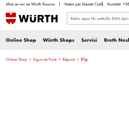
Mirë se vini në Würth Kosova
Vetëm për klientët Craft
Kontakti: +
te kërkimi
Kalo te navigimi kryesor
Online Shop
Würth Shops
Servisi
Rreth Nes
Online Shop
>
Siguri në Punë
>
Këpucë
>
S1p
Kalo galerinë e imazheve