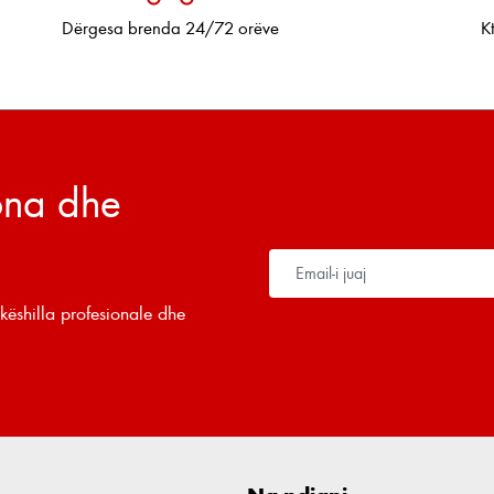
Dërgesa brenda 24/72 orëve
K
tona dhe
këshilla profesionale dhe