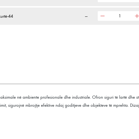
urtë-44
—
ksimale në ambiente profesionale dhe industriale. Ofron siguri të lartë dhe sta
imit, sigurojnë mbrojtje efektive ndaj goditjeve dhe objekteve të mprehta. Diza