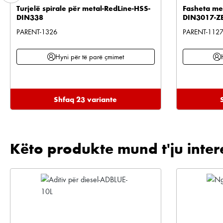
Turjelë spirale për metal-RedLine-HSS-
Fasheta met
DIN338
DIN3017-Z
PARENT-1326
PARENT-112
Hyni për të parë çmimet
Shfaq 23 variante
Këto produkte mund t'ju inter
Kalo galerinë e produktit