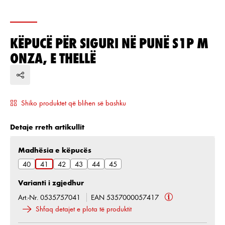
KËPUCË PËR SIGURI NË PUNË S1P M
ONZA, E THELLË
Shiko produktet që blihen së bashku
Detaje rreth artikullit
Zgjidh
Madhësia e këpucës
40
41
42
43
44
45
Varianti i zgjedhur
Art.-Nr. 0535757041
EAN 5357000057417
Shfaq detajet e plota të produktit