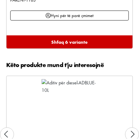
Hyni për të parë çmimet
Shfaq 6 variante
Këto produkte mund t'ju interesojnë
Kalo galerinë e produktit