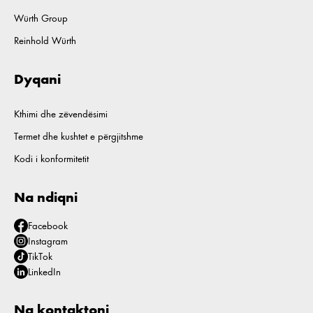
Würth Group
Reinhold Würth
Dyqani
Kthimi dhe zëvendësimi
Termet dhe kushtet e përgjitshme
Kodi i konformitetit
Na ndiqni
Facebook
Instagram
TikTok
LinkedIn
Na kontaktoni