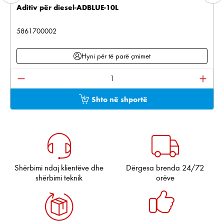
Aditiv për diesel-ADBLUE-10L
5861700002
Hyni për të parë çmimet
Sasia e produktit: Shkruani sasinë e dëshiruar ose pë
Shto në shportë
Shërbimi ndaj klientëve dhe
Dërgesa brenda 24/72
shërbimi teknik
orëve