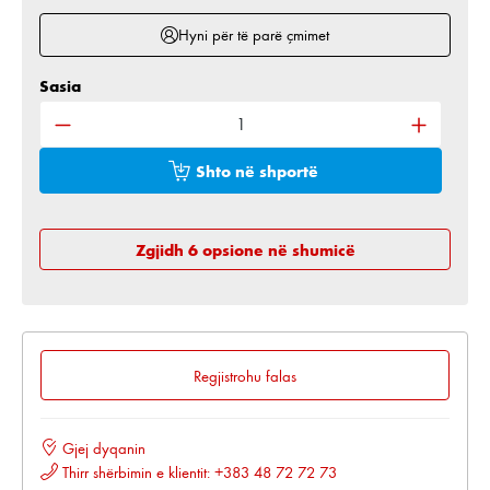
Hyni për të parë çmimet
Sasia
Sasia e produktit: Shkruani sasinë e dëshiruar ose 
Shto në shportë
Zgjidh 6 opsione në shumicë
Regjistrohu falas
Gjej dyqanin
Thirr shërbimin e klientit: +383 48 72 72 73