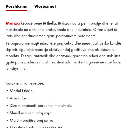
Përshkrimi
Vlerësimet
Monza
këpucë pune të thella, të dizajnuara për mbrojtje dhe rehati
maksimale në ambiente profesionale dhe industriale. Ofron siguri të
lartë dhe qëndrueshmëri gjatë përdorimit të përditshëm.
Të pajisura me majë mbrojtëse prej çeliku dhe mes-shuall çeliku kundër
shpimit, sigurojnë mbrojtje efektive ndaj goditjeve dhe objekteve të
mprehta. Dizajni antistatik dhe anatomik garanton rehati dhe stabilitet
gjatë punës, ndërsa shualli rezistent ndaj vajit rrit sigurinë në sipërfaqe
të ndryshme.
Karakteristikat kryesore:
• Model i thellë
• Antistatike
• Dizajn anatomik për rehati maksimale
• Shuall rezistent ndaj vajit
• Majë mbrojtëse prej çeliku
• Mes-shuall çeliku kundër shpimit.