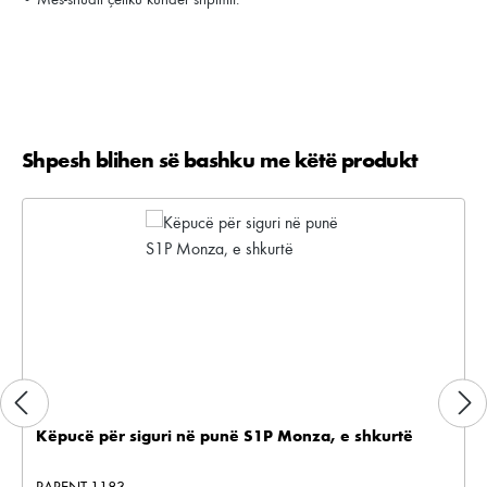
Shpesh blihen së bashku me këtë produkt
Kalo galerinë e produktit
Këpucë për siguri në punë S1P Monza, e shkurtë
PARENT-1183