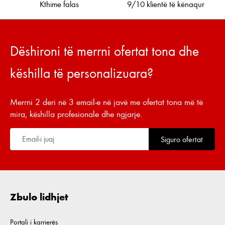
Kthime falas
9/10 klientë të kënaqur
Dëshironi të merrni ofertat tona dhe
këshilla të personalizuara?
Merrni 2 deri në 3 email-e në javë me ofertat tona më të
mira, këshilla profesionale dhe ngjarje.
Siguro ofertat
Zbulo lidhjet
Portali i karrierës