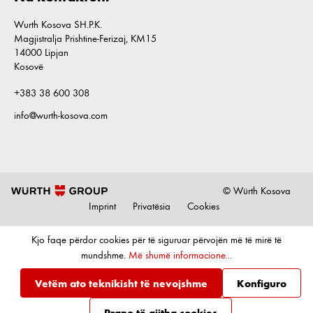
Wurth Kosova SH.P.K.
Magjistralja Prishtine-Ferizaj, KM15
14000 Lipjan
Kosovë
+383 38 600 308
info@wurth-kosova.com
© Würth Kosova
Imprint
Privatësia
Cookies
Kjo faqe përdor cookies për të siguruar përvojën më të mirë të
mundshme.
Më shumë informacione...
Vetëm ato teknikisht të nevojshme
Konfiguro
Prano të gjitha cookies