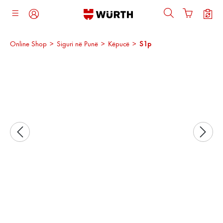
ajtja kryesore
Online Shop
>
Siguri në Punë
>
Këpucë
>
S1p
Kalo galerinë e imazheve