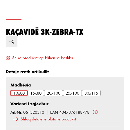
KAÇAVIDË 3K-ZEBRA-TX
Shiko produktet që blihen së bashku
Detaje rreth artikullit
Zgjidh
Madhësia
10x80
15x80
20x100
25x100
30x115
Varianti i zgjedhur
Art.-Nr. 061320310
EAN 4047376188778
Shfaq detajet e plota të produktit