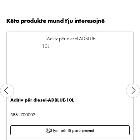
Këto produkte mund t'ju interesojnë
Kalo galerinë e produktit
Aditiv për diesel-ADBLUE-10L
5861700002
Hyni për të parë çmimet