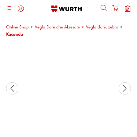
ajtja kryesore
Online Shop
>
Vegla Dore dhe Aksesorë
>
Vegla dore, zebra
>
Kaçavida
Kalo galerinë e imazheve