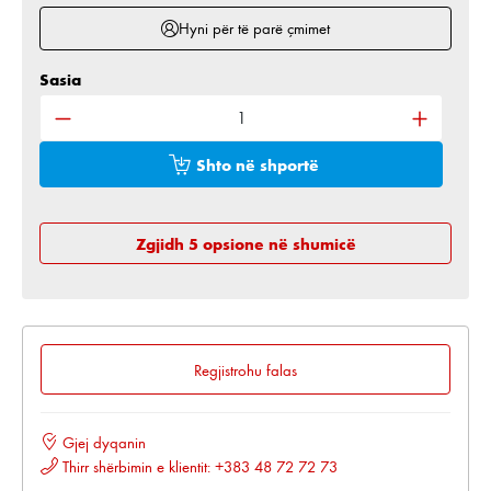
Hyni për të parë çmimet
Sasia
Sasia e produktit: Shkruani sasinë e dëshiruar ose 
Shto në shportë
Zgjidh 5 opsione në shumicë
Regjistrohu falas
Gjej dyqanin
Thirr shërbimin e klientit: +383 48 72 72 73