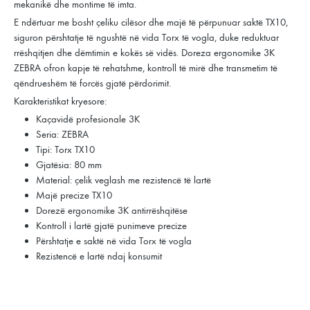
mekanikë dhe montime të imta.
E ndërtuar me bosht çeliku cilësor dhe majë të përpunuar saktë TX10,
siguron përshtatje të ngushtë në vida Torx të vogla, duke reduktuar
rrëshqitjen dhe dëmtimin e kokës së vidës. Doreza ergonomike 3K
ZEBRA ofron kapje të rehatshme, kontroll të mirë dhe transmetim të
qëndrueshëm të forcës gjatë përdorimit.
Karakteristikat kryesore:
Kaçavidë profesionale 3K
Seria: ZEBRA
Tipi: Torx TX10
Gjatësia: 80 mm
Material: çelik veglash me rezistencë të lartë
Majë precize TX10
Dorezë ergonomike 3K antirrëshqitëse
Kontroll i lartë gjatë punimeve precize
Përshtatje e saktë në vida Torx të vogla
Rezistencë e lartë ndaj konsumit