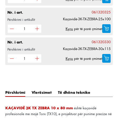
Nr. i art.
061320325
Kaçavidë-3K-TX-ZEBRA-25x100
Përshkrimi i artikullit
Kyçu
për të parë çmimet
Nr. i art.
061320330
Kaçavidë-3K-TX-ZEBRA-30x115
Përshkrimi i artikullit
Kyçu
për të parë çmimet
Përshkrimi
Vlerësimet
Të dhëna teknike
KAÇAVIDË 3K TX ZEBRA 10 x 80 mm
është kaçavidë
profesionale me majë Torx (TX10), e projektuar për punime precize në