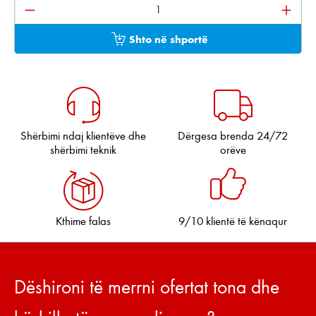
Sasia e produktit: Shkruani sasinë e dëshiruar ose pë
Shto në shportë
Shërbimi ndaj klientëve dhe
Dërgesa brenda 24/72
shërbimi teknik
orëve
Kthime falas
9/10 klientë të kënaqur
Dëshironi të merrni ofertat tona dhe