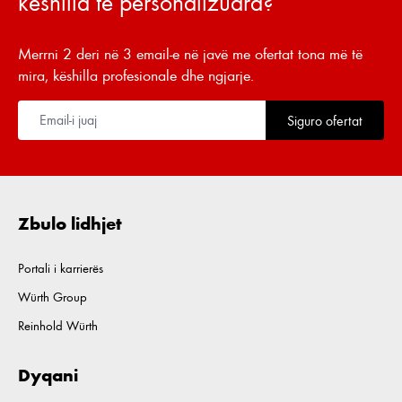
këshilla të personalizuara?
Merrni 2 deri në 3 email-e në javë me ofertat tona më të
mira, këshilla profesionale dhe ngjarje.
Siguro ofertat
Zbulo lidhjet
Portali i karrierës
Würth Group
Reinhold Würth
Dyqani