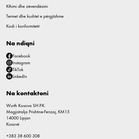
Kthimi dhe zëvendësimi
Termet dhe kushtet e përgjitshme
Kodi i konformitetit
Na ndiqni
Facebook
Instagram
TikTok
LinkedIn
Na kontaktoni
Wurth Kosova SH.P.K.
Magjistralja Prishtine-Ferizaj, KM15
14000 Lipjan
Kosovë
+383 38 600 308