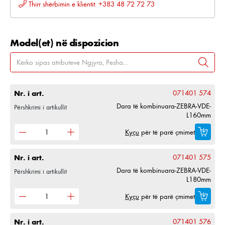
Thirr shërbimin e klientit: +383 48 72 72 73
Model(et) në dispozicion
Nr. i art.
071401 574
Dara të kombinuara-ZEBRA-VDE-
Përshkrimi i artikullit
L160mm
Kyçu
për të parë çmimet
Nr. i art.
071401 575
Dara të kombinuara-ZEBRA-VDE-
Përshkrimi i artikullit
L180mm
Kyçu
për të parë çmimet
Nr. i art.
071401 576