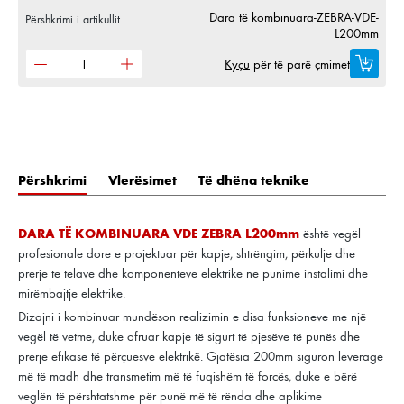
Dara të kombinuara-ZEBRA-VDE-
Përshkrimi i artikullit
L200mm
Kyçu
për të parë çmimet
Përshkrimi
Vlerësimet
Të dhëna teknike
DARA TË KOMBINUARA VDE ZEBRA L200mm
është vegël
profesionale dore e projektuar për kapje, shtrëngim, përkulje dhe
prerje të telave dhe komponentëve elektrikë në punime instalimi dhe
mirëmbajtje elektrike.
Dizajni i kombinuar mundëson realizimin e disa funksioneve me një
vegël të vetme, duke ofruar kapje të sigurt të pjesëve të punës dhe
prerje efikase të përçuesve elektrikë. Gjatësia 200mm siguron leverage
më të madh dhe transmetim më të fuqishëm të forcës, duke e bërë
veglën të përshtatshme për punë më të rënda dhe aplikime