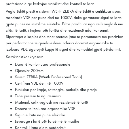
profesionale që kërkojnë stabilitet dhe kontroll të lartë.
Vegla është pjesë e sistemit Würth ZEBRA dhe është e certifikuar sipas
standardit VDE për punë deri në 1000V, duke garantuar siguri të lartë
gjatë punës në instalime elektrike. Është prodhuar nga çelik veglash me
cilësi të lartë, i trajtuar për fortësi dhe rezistencë ndaj konsumit.
Sipërfaqet e kapjes dhe tehet prerëse janë të përpunuara me precizion
për performancë të qëndrueshme, ndërsa dorezat ergonomike të
izoluara VDE sigurojnë kapje të sigurt dhe komoditet gjatë përdorimit.
Karakteristikat kryesore:
Dara të kombinuara profesionale
Gjatësia: 200mm
Sistem ZEBRA (Würth Professional Tools)
Certifikim VDE deri në 1000V
Funksion për kapje, shtrëngim, përkulje dhe prerje
Tehe prerëse të ngurtësuara
Material: çelik veglash me rezistencë të lartë
Doreza të izoluara ergonomike VDE
Siguri e lartë në punë elektrike
Leverage i lartë për forcë më të madhe
Kontroll i lartë gjatë përdorimit