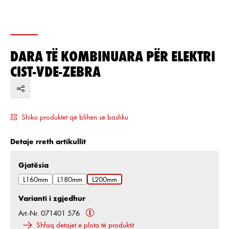
DARA TË KOMBINUARA PËR ELEKTRI
CIST-VDE-ZEBRA
Shiko produktet që blihen së bashku
Detaje rreth artikullit
Zgjidh
Gjatësia
L160mm
L180mm
L200mm
Varianti i zgjedhur
Art.-Nr. 071401 576
Shfaq detajet e plota të produktit