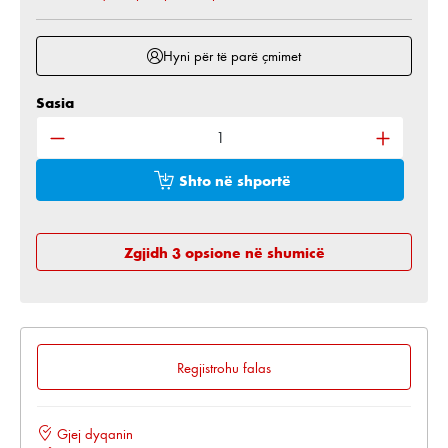
Hyni për të parë çmimet
Sasia
Sasia e produktit: Shkruani sasinë e dëshiruar ose 
Shto në shportë
Zgjidh 3 opsione në shumicë
Regjistrohu falas
Gjej dyqanin