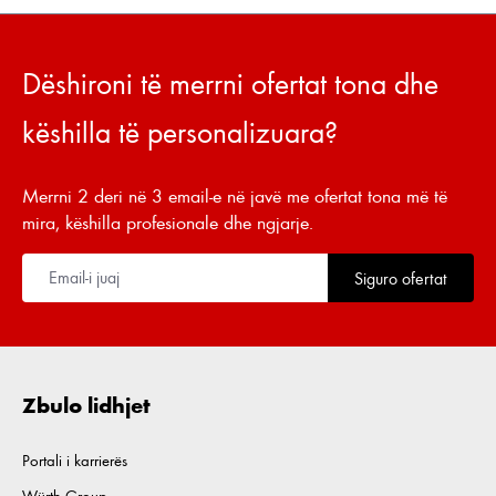
Dëshironi të merrni ofertat tona dhe
këshilla të personalizuara?
Merrni 2 deri në 3 email-e në javë me ofertat tona më të
mira, këshilla profesionale dhe ngjarje.
Siguro ofertat
Zbulo lidhjet
Portali i karrierës