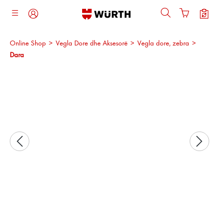
ajtja kryesore
Online Shop
>
Vegla Dore dhe Aksesorë
>
Vegla dore, zebra
>
Dara
Kalo galerinë e imazheve