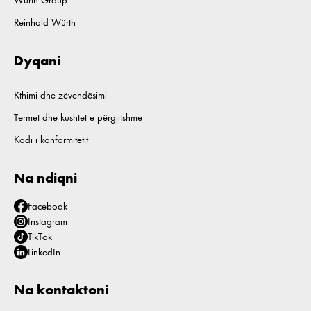
Würth Group
Reinhold Würth
Dyqani
Kthimi dhe zëvendësimi
Termet dhe kushtet e përgjitshme
Kodi i konformitetit
Na ndiqni
Facebook
Instagram
TikTok
LinkedIn
Na kontaktoni