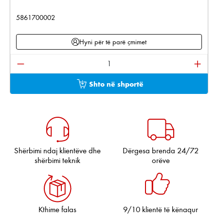
5861700002
Hyni për të parë çmimet
Sasia e produktit: Shkruani sasinë e dëshiruar ose pë
Shto në shportë
Shërbimi ndaj klientëve dhe
Dërgesa brenda 24/72
shërbimi teknik
orëve
Kthime falas
9/10 klientë të kënaqur