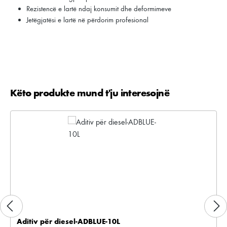
Rezistencë e lartë ndaj konsumit dhe deformimeve
Jetëgjatësi e lartë në përdorim profesional
Këto produkte mund t'ju interesojnë
Kalo galerinë e produktit
Aditiv për diesel-ADBLUE-10L