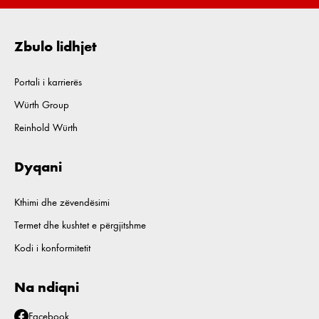
Zbulo lidhjet
Portali i karrierës
Würth Group
Reinhold Würth
Dyqani
Kthimi dhe zëvendësimi
Termet dhe kushtet e përgjitshme
Kodi i konformitetit
Na ndiqni
Facebook