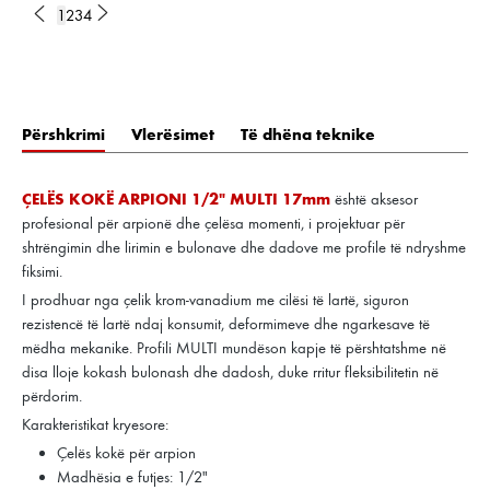
1
2
3
4
Përshkrimi
Vlerësimet
Të dhëna teknike
ÇELËS KOKË ARPIONI 1/2" MULTI 17mm
është aksesor
profesional për arpionë dhe çelësa momenti, i projektuar për
shtrëngimin dhe lirimin e bulonave dhe dadove me profile të ndryshme
fiksimi.
I prodhuar nga çelik krom-vanadium me cilësi të lartë, siguron
rezistencë të lartë ndaj konsumit, deformimeve dhe ngarkesave të
mëdha mekanike. Profili MULTI mundëson kapje të përshtatshme në
disa lloje kokash bulonash dhe dadosh, duke rritur fleksibilitetin në
përdorim.
Karakteristikat kryesore:
Çelës kokë për arpion
Madhësia e futjes: 1/2"