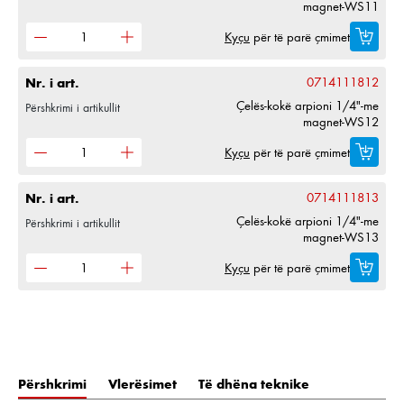
magnet-WS11
Kyçu
për të parë çmimet
Nr. i art.
0714111812
Çelës-kokë arpioni 1/4"-me
Përshkrimi i artikullit
magnet-WS12
Kyçu
për të parë çmimet
Nr. i art.
0714111813
Çelës-kokë arpioni 1/4"-me
Përshkrimi i artikullit
magnet-WS13
Kyçu
për të parë çmimet
Përshkrimi
Vlerësimet
Të dhëna teknike