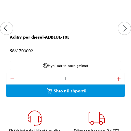
Aditiv për diesel-ADBLUE-10L
5861700002
Hyni për të parë çmimet
Sasia e produktit: Shkruani sasinë e dëshiruar ose pë
Shto në shportë
Shërbimi ndaj klientëve dhe
Dërgesa brenda 24/72