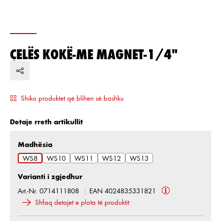
ÇELËS KOKË-ME MAGNET-1/4"
Shiko produktet që blihen së bashku
Detaje rreth artikullit
Zgjidh
Madhësia
WS8
WS10
WS11
WS12
WS13
Varianti i zgjedhur
Art.-Nr. 0714111808
EAN 4024835331821
Shfaq detajet e plota të produktit