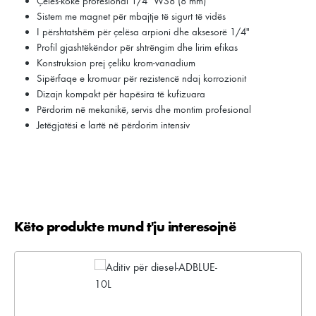
Çelës-kokë profesional 1/4" WS8 (8 mm)
Sistem me magnet për mbajtje të sigurt të vidës
I përshtatshëm për çelësa arpioni dhe aksesorë 1/4"
Profil gjashtëkëndor për shtrëngim dhe lirim efikas
Konstruksion prej çeliku krom-vanadium
Sipërfaqe e kromuar për rezistencë ndaj korrozionit
Dizajn kompakt për hapësira të kufizuara
Përdorim në mekanikë, servis dhe montim profesional
Jetëgjatësi e lartë në përdorim intensiv
Këto produkte mund t'ju interesojnë
Kalo galerinë e produktit