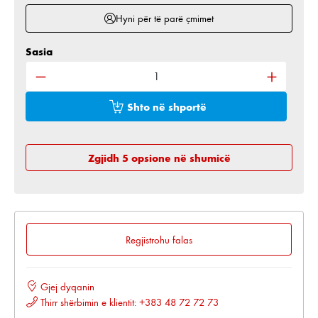
Hyni për të parë çmimet
Sasia
Sasia e produktit: Shkruani sasinë e dëshiruar ose 
Shto në shportë
Zgjidh 5 opsione në shumicë
Regjistrohu falas
Gjej dyqanin
Thirr shërbimin e klientit: +383 48 72 72 73