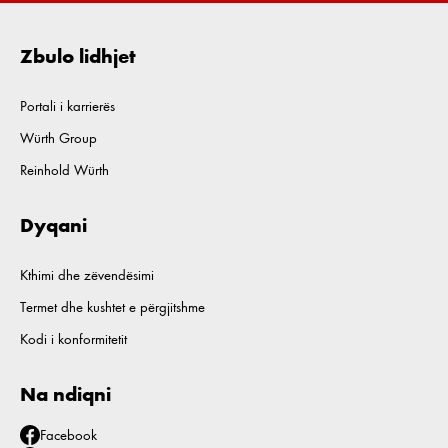
Zbulo lidhjet
Portali i karrierës
Würth Group
Reinhold Würth
Dyqani
Kthimi dhe zëvendësimi
Termet dhe kushtet e përgjitshme
Kodi i konformitetit
Na ndiqni
Facebook