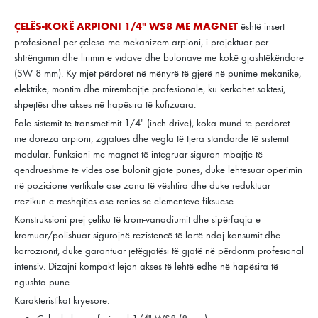
ÇELËS-KOKË ARPIONI 1/4" WS8 ME MAGNET
është insert
profesional për çelësa me mekanizëm arpioni, i projektuar për
shtrëngimin dhe lirimin e vidave dhe bulonave me kokë gjashtëkëndore
(SW 8 mm). Ky mjet përdoret në mënyrë të gjerë në punime mekanike,
elektrike, montim dhe mirëmbajtje profesionale, ku kërkohet saktësi,
shpejtësi dhe akses në hapësira të kufizuara.
Falë sistemit të transmetimit 1/4" (inch drive), koka mund të përdoret
me doreza arpioni, zgjatues dhe vegla të tjera standarde të sistemit
modular. Funksioni me magnet të integruar siguron mbajtje të
qëndrueshme të vidës ose bulonit gjatë punës, duke lehtësuar operimin
në pozicione vertikale ose zona të vështira dhe duke reduktuar
rrezikun e rrëshqitjes ose rënies së elementeve fiksuese.
Konstruksioni prej çeliku të krom-vanadiumit dhe sipërfaqja e
kromuar/polishuar sigurojnë rezistencë të lartë ndaj konsumit dhe
korrozionit, duke garantuar jetëgjatësi të gjatë në përdorim profesional
intensiv. Dizajni kompakt lejon akses të lehtë edhe në hapësira të
ngushta pune.
Karakteristikat kryesore: