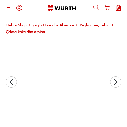
ajtja kryesore
Online Shop
>
Vegla Dore dhe Aksesorë
>
Vegla dore, zebra
>
Çelësa kokë dhe arpion
Kalo galerinë e imazheve