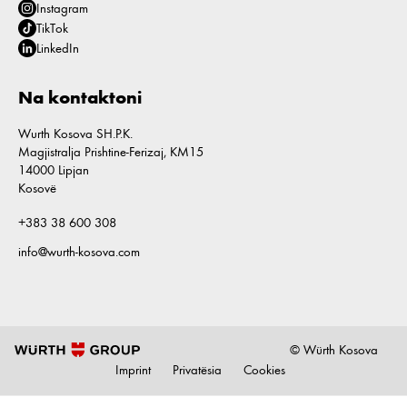
Instagram
TikTok
LinkedIn
Na kontaktoni
Wurth Kosova SH.P.K.
Magjistralja Prishtine-Ferizaj, KM15
14000 Lipjan
Kosovë
+383 38 600 308
info@wurth-kosova.com
© Würth Kosova
Imprint
Privatësia
Cookies