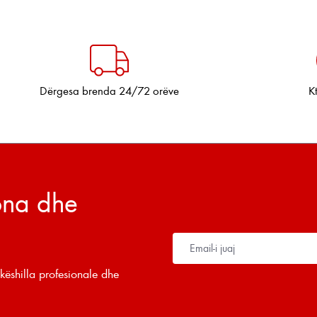
Dërgesa brenda 24/72 orëve
K
tona dhe
këshilla profesionale dhe