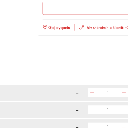
Gjej dyqanin
Thirr shërbimin e klientit
—
—
—