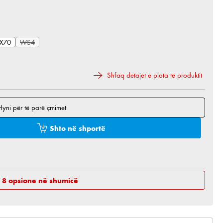
TX70
WS4
(Ky opsion aktualisht nuk është i disponueshëm.)
Shfaq detajet e plota të produktit
Hyni për të parë çmimet
 e dëshiruar ose përdorni butonat për të rritur ose 
Shto në shportë
h 8 opsione në shumicë