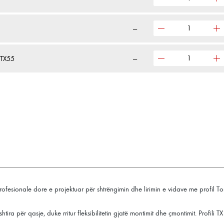
—
-TX55
—
ofesionale dore e projektuar për shtrëngimin dhe lirimin e vidave me profil T
tira për qasje, duke rritur fleksibilitetin gjatë montimit dhe çmontimit. Profili 