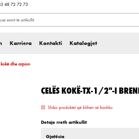
383 48 72 72 73
h
Karriera
Kontakti
Katalogjet
 kokë dhe arpion
ÇELËS KOKË-TX-1/2"-I BRE
Shiko produktet që blihen së bashku
Detaje rreth artikullit
Zgjidh
Gjatësia