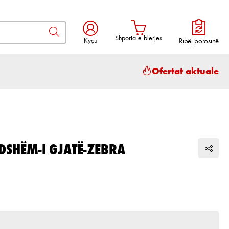
Shporta e blerjes
Kyçu
Ribëj porosinë
Shporta përmban 0 artikuj. Vlera to
Ofertat aktuale
NDSHËM-I GJATË-ZEBRA