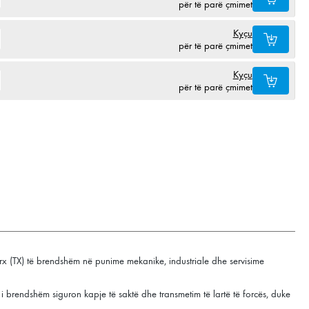
për të parë çmimet
Kyçu
për të parë çmimet
Kyçu
për të parë çmimet
orx (TX) të brendshëm në punime mekanike, industriale dhe servisime
TX i brendshëm siguron kapje të saktë dhe transmetim të lartë të forcës, duke