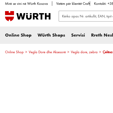
Mirë se vini në Würth Kosova
Vetëm për klientët Craft
Kontakti: +
te kërkimi
Kalo te navigimi kryesor
Online Shop
Würth Shops
Servisi
Rreth Nes
Online Shop
>
Vegla Dore dhe Aksesorë
>
Vegla dore, zebra
>
Çelësa
Kalo galerinë e imazheve