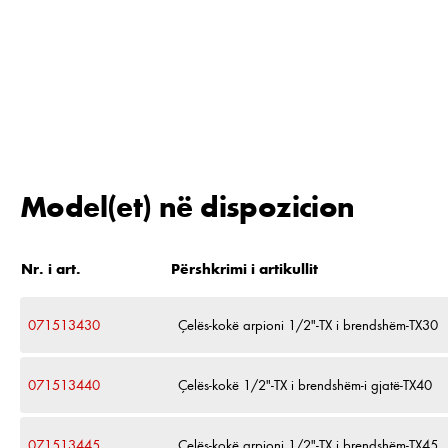
Model(et) në dispozicion
Nr. i art.
Përshkrimi i artikullit
071513430
Çelës-kokë arpioni 1/2"-TX i brendshëm-TX30
071513440
Çelës-kokë 1/2"-TX i brendshëm-i gjatë-TX40
071513445
Çelës-kokë arpioni 1/2"-TX i brendshëm-TX45