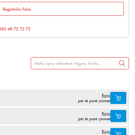
Regjistrohu falas
: +383 48 72 72 73
Kyçu
për të parë çmimet
Kyçu
për të parë çmimet
Kyçu