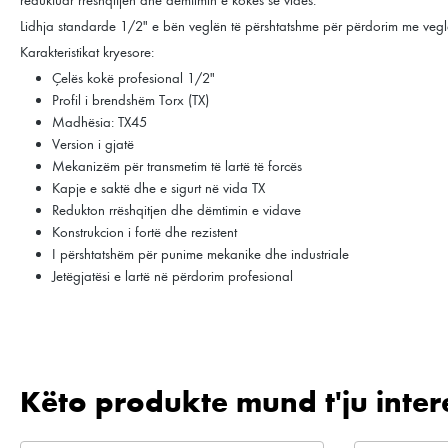
Lidhja standarde 1/2" e bën veglën të përshtatshme për përdorim me vegla 
Karakteristikat kryesore:
Çelës kokë profesional 1/2"
Profil i brendshëm Torx (TX)
Madhësia: TX45
Version i gjatë
Mekanizëm për transmetim të lartë të forcës
Kapje e saktë dhe e sigurt në vida TX
Redukton rrëshqitjen dhe dëmtimin e vidave
Konstrukcion i fortë dhe rezistent
I përshtatshëm për punime mekanike dhe industriale
Jetëgjatësi e lartë në përdorim profesional
Këto produkte mund t'ju inter
Kalo galerinë e produktit