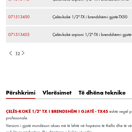
071513450
Çelës-kokë 1/2"-TX i brendshëm-i gjatë-TX50
071513455
Çelës-kokë arpioni 1/2"-TX i brendshëm-i gjatë
1
2
Përshkrimi
Vlerësimet
Të dhëna teknike
ÇELËS-KOKË 1/2" TX I BRENDSHËM I GJATË - TX45
është vegël pr
profesionale.
Versioni i gjatë mundëson akses më të lehtë në hapësira të thella dhe të vësh
reduktuar rrëshqitjen dhe dëmtimin e kokës së vidës.