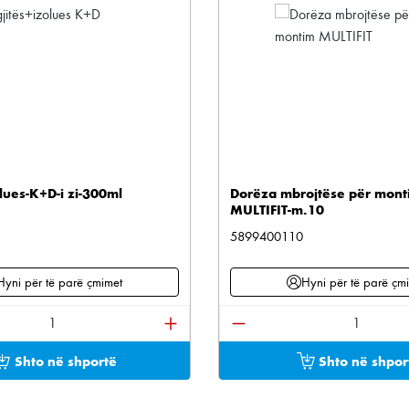
lues-K+D-i zi-300ml
Dorëza mbrojtëse për mont
MULTIFIT-m.10
5899400110
Hyni për të parë çmimet
Hyni për të parë çm
e përdorni butonat për të rritur ose ulur sasinë.
oduktit: Shkruani sasinë e dëshiruar ose përdorni bu
Sasia e produktit: Shkru
Shto në shportë
Shto në shpor