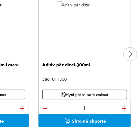
im-Latex-
Aditiv për dizel-300ml
5861011300
imet
Hyni për të parë çmimet
tonat për të rritur ose ulur sasinë.
ani sasinë e dëshiruar ose përdorni butonat për të 
Sasia e produktit: Shkruani sasinë e 
të
Shto në shportë