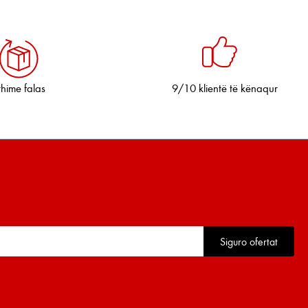
thime falas
9/10 klientë të kënaqur
Siguro ofertat