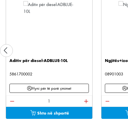
Aditiv për diesel-ADBLUE-10L
Ngjitës+izo
5861700002
08901003
Hyni për të parë çmimet
Sasia e produktit: Shkruani sasinë e dëshiruar os
Sasia e pr
Shto në shportë