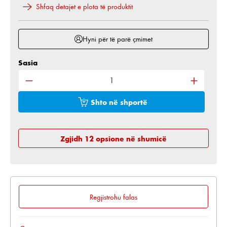
Shfaq detajet e plota të produktit
Hyni për të parë çmimet
Sasia
Sasia e produktit: Shkruani sasinë e dëshiruar ose 
Shto në shportë
Zgjidh 12 opsione në shumicë
Regjistrohu falas