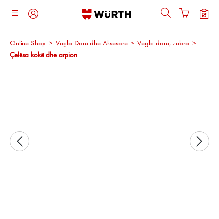
ajtja kryesore
Online Shop
>
Vegla Dore dhe Aksesorë
>
Vegla dore, zebra
>
Çelësa kokë dhe arpion
Kalo galerinë e imazheve