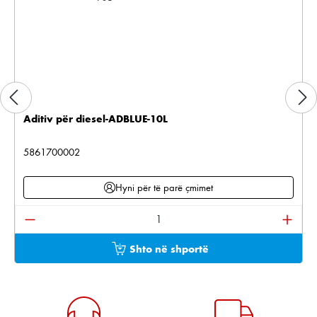
Aditiv për diesel-ADBLUE-10L
5861700002
Hyni për të parë çmimet
Sasia e produktit: Shkruani sasinë e dëshiruar ose pë
Shto në shportë