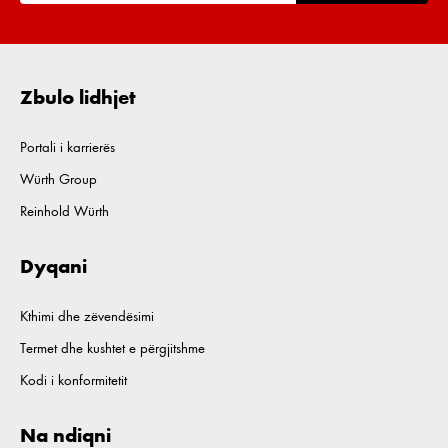
Zbulo lidhjet
Portali i karrierës
Würth Group
Reinhold Würth
Dyqani
Kthimi dhe zëvendësimi
Termet dhe kushtet e përgjitshme
Kodi i konformitetit
Na ndiqni