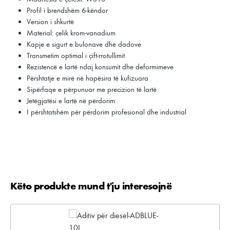
Profil i brendshëm 6-këndor
Version i shkurtë
Material: çelik krom-vanadium
Kapje e sigurt e bulonave dhe dadove
Transmetim optimal i çift-rrotullimit
Rezistencë e lartë ndaj konsumit dhe deformimeve
Përshtatje e mirë në hapësira të kufizuara
Sipërfaqe e përpunuar me precizion të lartë
Jetëgjatësi e lartë në përdorim
I përshtatshëm për përdorim profesional dhe industrial
Këto produkte mund t'ju interesojnë
Kalo galerinë e produktit