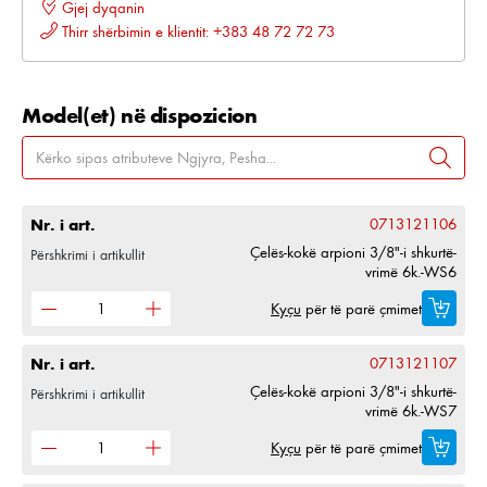
Gjej dyqanin
Thirr shërbimin e klientit: +383 48 72 72 73
Model(et) në dispozicion
Nr. i art.
0713121106
Çelës-kokë arpioni 3/8"-i shkurtë-
Përshkrimi i artikullit
vrimë 6k.-WS6
Kyçu
për të parë çmimet
Nr. i art.
0713121107
Çelës-kokë arpioni 3/8"-i shkurtë-
Përshkrimi i artikullit
vrimë 6k.-WS7
Kyçu
për të parë çmimet