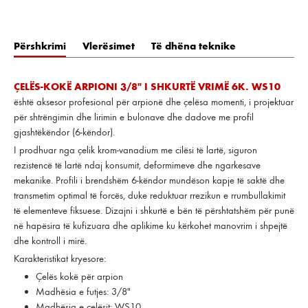
Përshkrimi
Vlerësimet
Të dhëna teknike
ÇELËS-KOKË ARPIONI 3/8" I SHKURTË VRIMË 6K. WS10
është aksesor profesional për arpionë dhe çelësa momenti, i projektuar
për shtrëngimin dhe lirimin e bulonave dhe dadove me profil
gjashtëkëndor (6-këndor).
I prodhuar nga çelik krom-vanadium me cilësi të lartë, siguron
rezistencë të lartë ndaj konsumit, deformimeve dhe ngarkesave
mekanike. Profili i brendshëm 6-këndor mundëson kapje të saktë dhe
transmetim optimal të forcës, duke reduktuar rrezikun e rrumbullakimit
të elementeve fiksuese. Dizajni i shkurtë e bën të përshtatshëm për punë
në hapësira të kufizuara dhe aplikime ku kërkohet manovrim i shpejtë
dhe kontroll i mirë.
Karakteristikat kryesore:
Çelës kokë për arpion
Madhësia e futjes: 3/8"
Madhësia e çelësit: WS10