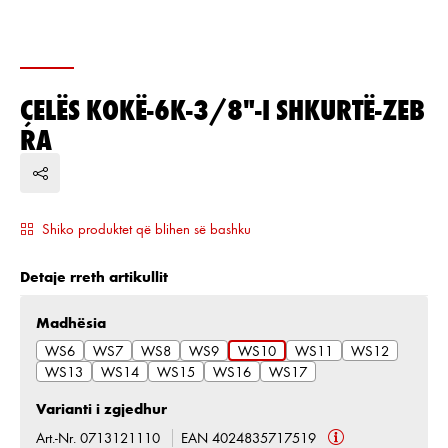
ÇELËS KOKË-6K-3/8"-I SHKURTË-ZEB
RA
Shiko produktet që blihen së bashku
Detaje rreth artikullit
Zgjidh
Madhësia
WS6
WS7
WS8
WS9
WS10
WS11
WS12
WS13
WS14
WS15
WS16
WS17
Varianti i zgjedhur
Art.-Nr. 0713121110
EAN 4024835717519