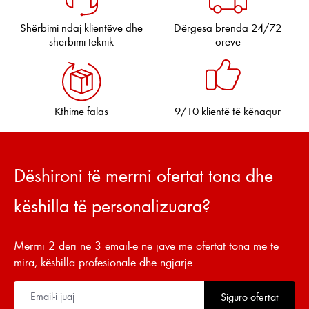
Shërbimi ndaj klientëve dhe
Dërgesa brenda 24/72
shërbimi teknik
orëve
Kthime falas
9/10 klientë të kënaqur
Dëshironi të merrni ofertat tona dhe
këshilla të personalizuara?
Merrni 2 deri në 3 email-e në javë me ofertat tona më të
mira, këshilla profesionale dhe ngjarje.
Siguro ofertat