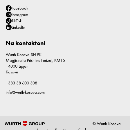
Facebook
Instagram
TikTok
LinkedIn
Na kontaktoni
Wurth Kosova SH.P.K.
Magjistralja Prishtine-Ferizaj, KM15
14000 Lipjan
Kosovë
+383 38 600 308
info@wurth-kosova.com
© Würth Kosova