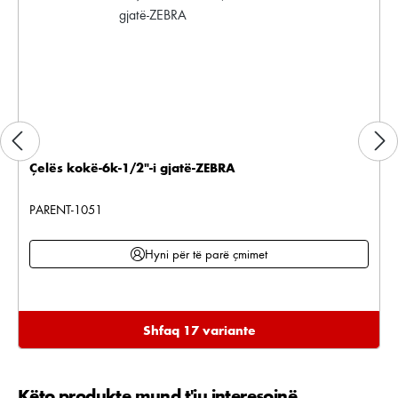
Çelës kokë-6k-1/2"-i gjatë-ZEBRA
PARENT-1051
Hyni për të parë çmimet
Shfaq 17 variante
Këto produkte mund t'ju interesojnë
Kalo galerinë e produktit