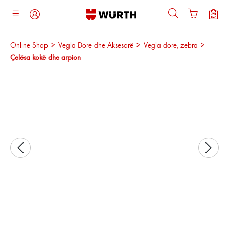
ajtja kryesore
Online Shop
>
Vegla Dore dhe Aksesorë
>
Vegla dore, zebra
>
Çelësa kokë dhe arpion
Kalo galerinë e imazheve