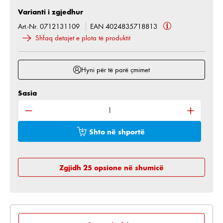
Varianti i zgjedhur
Art.-Nr. 0712131109
EAN 4024835718813
Shfaq detajet e plota të produktit
Hyni për të parë çmimet
Sasia
Sasia e produktit: Shkruani sasinë e dëshiruar ose 
Shto në shportë
Zgjidh 25 opsione në shumicë