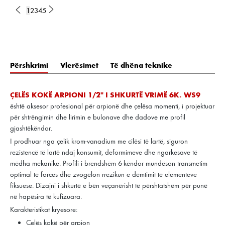
1
2
3
4
5
Përshkrimi
Vlerësimet
Të dhëna teknike
ÇELËS KOKË ARPIONI 1/2" I SHKURTË VRIMË 6K. WS9
është aksesor profesional për arpionë dhe çelësa momenti, i projektuar
për shtrëngimin dhe lirimin e bulonave dhe dadove me profil
gjashtëkëndor.
I prodhuar nga çelik krom-vanadium me cilësi të lartë, siguron
rezistencë të lartë ndaj konsumit, deformimeve dhe ngarkesave të
mëdha mekanike. Profili i brendshëm 6-këndor mundëson transmetim
optimal të forcës dhe zvogëlon rrezikun e dëmtimit të elementeve
fiksuese. Dizajni i shkurtë e bën veçanërisht të përshtatshëm për punë
në hapësira të kufizuara.
Karakteristikat kryesore:
Çelës kokë për arpion