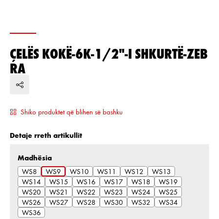
ÇELËS KOKË-6K-1/2"-I SHKURTË-ZEB
RA
Shiko produktet që blihen së bashku
Detaje rreth artikullit
Zgjidh
Madhësia
WS8
WS9
WS10
WS11
WS12
WS13
WS14
WS15
WS16
WS17
WS18
WS19
WS20
WS21
WS22
WS23
WS24
WS25
WS26
WS27
WS28
WS30
WS32
WS34
WS36