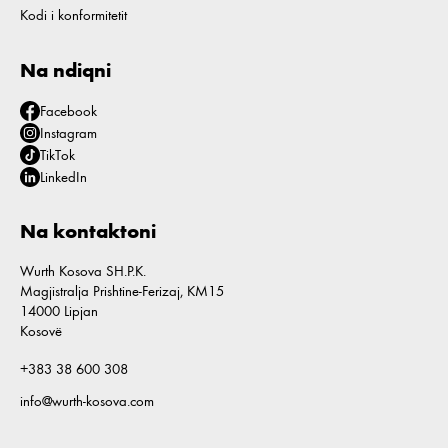
Kodi i konformitetit
Na ndiqni
Facebook
Instagram
TikTok
LinkedIn
Na kontaktoni
Wurth Kosova SH.P.K.
Magjistralja Prishtine-Ferizaj, KM15
14000 Lipjan
Kosovë
+383 38 600 308
info@wurth-kosova.com