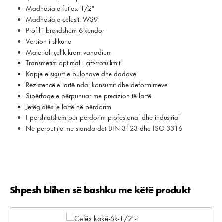
Madhësia e futjes: 1/2"
Madhësia e çelësit: WS9
Profil i brendshëm 6-këndor
Version i shkurtë
Material: çelik krom-vanadium
Transmetim optimal i çift-rrotullimit
Kapje e sigurt e bulonave dhe dadove
Rezistencë e lartë ndaj konsumit dhe deformimeve
Sipërfaqe e përpunuar me precizion të lartë
Jetëgjatësi e lartë në përdorim
I përshtatshëm për përdorim profesional dhe industrial
Në përputhje me standardet DIN 3123 dhe ISO 3316
Shpesh blihen së bashku me këtë produkt
Kalo galerinë e produktit