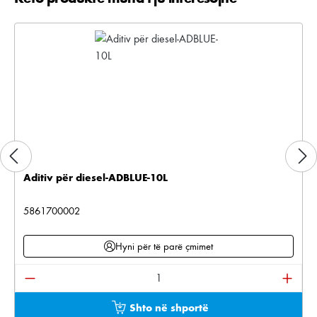
Aditiv për diesel-ADBLUE-10L
5861700002
Hyni për të parë çmimet
Sasia e produktit: Shkruani sasinë e dëshiruar ose pë
Shto në shportë