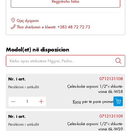
Regjistrohu falas
Gjej dyqanin
Thirr shërbimin e klientit: +383 48 72 72 73
Model(et) në dispozicion
Nr. i art.
0712131108
Çelës-kokë arpioni 1/2"-i shkurtë-
Përshkrimi i artikullit
vrimë 6k.-WS8
Kyçu
për të parë çmimet
Nr. i art.
0712131109
Çelës-kokë arpioni 1/2"-i shkurtë-
Përshkrimi i artikullit
vrimë 6k.-WS9