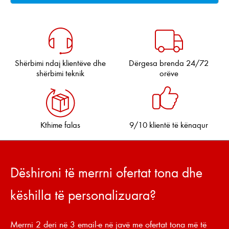
Shërbimi ndaj klientëve dhe
Dërgesa brenda 24/72
shërbimi teknik
orëve
Kthime falas
9/10 klientë të kënaqur
Dëshironi të merrni ofertat tona dhe
këshilla të personalizuara?
Merrni 2 deri në 3 email-e në javë me ofertat tona më të