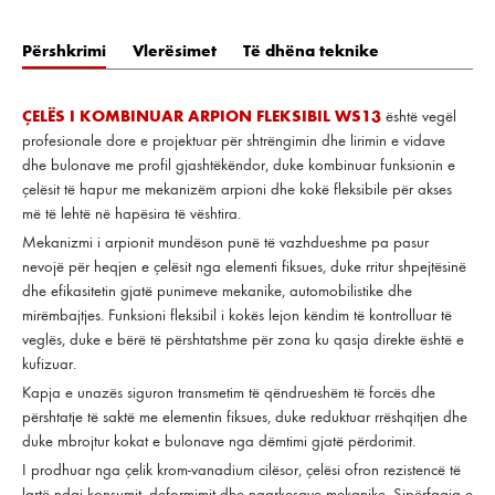
Përshkrimi
Vlerësimet
Të dhëna teknike
ÇELËS I KOMBINUAR ARPION FLEKSIBIL WS13
është vegël
profesionale dore e projektuar për shtrëngimin dhe lirimin e vidave
dhe bulonave me profil gjashtëkëndor, duke kombinuar funksionin e
çelësit të hapur me mekanizëm arpioni dhe kokë fleksibile për akses
më të lehtë në hapësira të vështira.
Mekanizmi i arpionit mundëson punë të vazhdueshme pa pasur
nevojë për heqjen e çelësit nga elementi fiksues, duke rritur shpejtësinë
dhe efikasitetin gjatë punimeve mekanike, automobilistike dhe
mirëmbajtjes. Funksioni fleksibil i kokës lejon këndim të kontrolluar të
veglës, duke e bërë të përshtatshme për zona ku qasja direkte është e
kufizuar.
Kapja e unazës siguron transmetim të qëndrueshëm të forcës dhe
përshtatje të saktë me elementin fiksues, duke reduktuar rrëshqitjen dhe
duke mbrojtur kokat e bulonave nga dëmtimi gjatë përdorimit.
I prodhuar nga çelik krom-vanadium cilësor, çelësi ofron rezistencë të
lartë ndaj konsumit, deformimit dhe ngarkesave mekanike. Sipërfaqja e