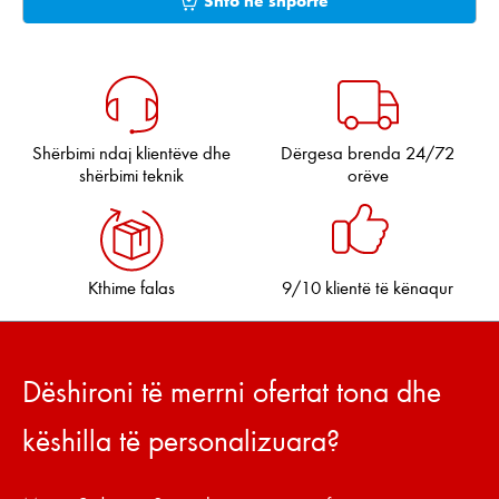
Shërbimi ndaj klientëve dhe
Dërgesa brenda 24/72
shërbimi teknik
orëve
Kthime falas
9/10 klientë të kënaqur
Dëshironi të merrni ofertat tona dhe
këshilla të personalizuara?