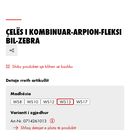
ÇELËS I KOMBINUAR-ARPION-FLEKSI
BIL-ZEBRA
Shiko produktet që blihen së bashku
Detaje rreth artikullit
Zgjidh
Madhësia
WS8
WS10
WS12
WS13
WS17
Varianti i zgjedhur
Art.-Nr. 0714261013
Shfaq detajet e plota të produktit