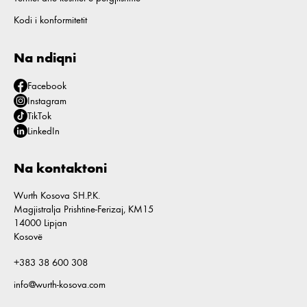
Kodi i konformitetit
Na ndiqni
Facebook
Instagram
TikTok
LinkedIn
Na kontaktoni
Wurth Kosova SH.P.K.
Magjistralja Prishtine-Ferizaj, KM15
14000 Lipjan
Kosovë
+383 38 600 308
info@wurth-kosova.com