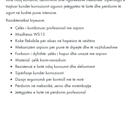
trajtuar kundër korrozionit siguron jetëgjatësi të lartë dhe përdorim të
sigurt në kushte pune intensive.
Karakteristikat kryesore:
Çelës i kombinuar profesional me arpion
Madhësia WS13
Kokë fleksibile për akses në hapësira të vështira
Mekanizëm arpioni për punë të shpejtë dhe të vazhdueshme
Funksion i dyfishtë: çelës i hapur dhe unazë me arpion
Material: çelik krom-vanadium
Rezistencë e lartë ndaj konsumit dhe deformimit
Sipërfaqe kundër korrozionit
Dizajn ergonomik për kontroll më të mirë
Përdorim në mekanikë, servis dhe mirëmbajtje
Jetëgjatësi e lartë në përdorim profesional