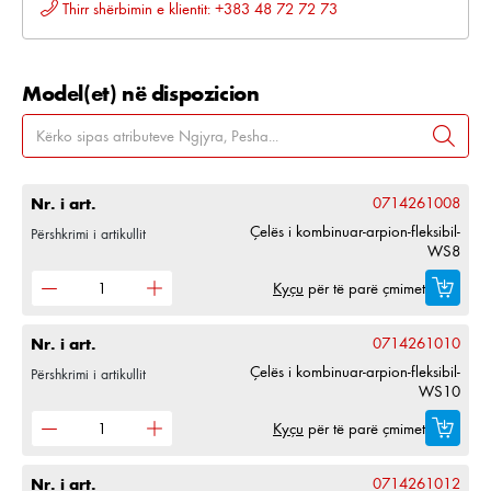
Thirr shërbimin e klientit: +383 48 72 72 73
Model(et) në dispozicion
Nr. i art.
0714261008
Çelës i kombinuar-arpion-fleksibil-
Përshkrimi i artikullit
WS8
Kyçu
për të parë çmimet
Nr. i art.
0714261010
Çelës i kombinuar-arpion-fleksibil-
Përshkrimi i artikullit
WS10
Kyçu
për të parë çmimet
Nr. i art.
0714261012