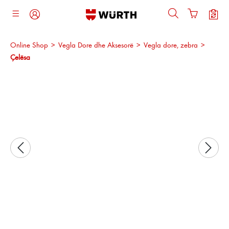
ajtja kryesore
Online Shop
>
Vegla Dore dhe Aksesorë
>
Vegla dore, zebra
>
Çelësa
Kalo galerinë e imazheve