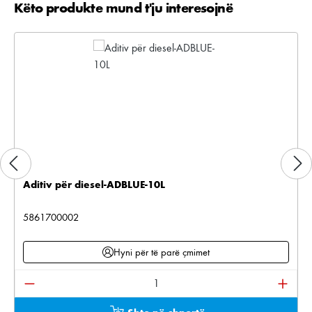
Këto produkte mund t'ju interesojnë
Kalo galerinë e produktit
Aditiv për diesel-ADBLUE-10L
5861700002
Hyni për të parë çmimet
Sasia e produktit: Shkruani sasinë e dëshiruar ose pë
Shto në shportë