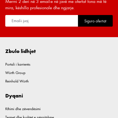
Merrni 2 deri në 3 email-e në javë me ofertat tona më të
mira, këshilla profesionale dhe ngjarje.
Siguro ofertat
Zbulo lidhjet
Portali i karrierës
Würth Group
Reinhold Würth
Dyqani
Kthimi dhe zëvendësimi
Termet dhe kushtet e përgjitshme