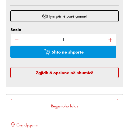
Hyni për të parë çmimet
Sasia
Sasia e produktit: Shkruani sasinë e dëshiruar ose 
Shto në shportë
Zgjidh 6 opsione në shumicë
Regjistrohu falas
Gjej dyqanin