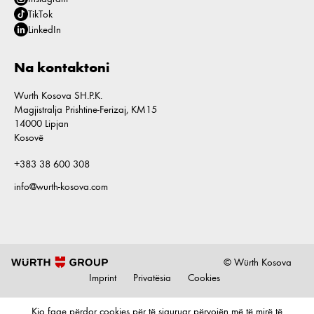
TikTok
LinkedIn
Na kontaktoni
Wurth Kosova SH.P.K.
Magjistralja Prishtine-Ferizaj, KM15
14000 Lipjan
Kosovë
+383 38 600 308
info@wurth-kosova.com
© Würth Kosova
Imprint
Privatësia
Cookies
Kjo faqe përdor cookies për të siguruar përvojën më të mirë të