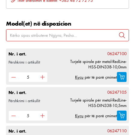
Thirr shërbimin e klientit: +383 48 72 72 73
Model(et) në dispozicion
Nr. i art.
06247100
Turjelë spirale për metal-RedLine-
Përshkrimi i artikullit
HSS-DIN338-10,0mm
Kyçu
për të parë çmimet
Nr. i art.
06247105
Turjelë spirale për metal-RedLine-
Përshkrimi i artikullit
HSS-DIN338-10,5mm
Kyçu
për të parë çmimet
Nr. i art.
06247110