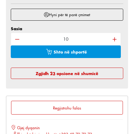
Hyni për të parë çmimet
Sasia
Sasia e produktit: Shkruani sasinë e dëshiruar ose 
Shto në shportë
Zgjidh 23 opsione në shumicë
Regjistrohu falas
Gjej dyqanin