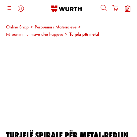
ajtja kryesore
Online Shop
>
Përpunimi i Materialeve
>
Përpunimi i vrimave dhe hapjeve
>
Turjela për metal
Kalo galerinë e imazheve
TURJELË SPIRALE PËR METAL-REDLIN