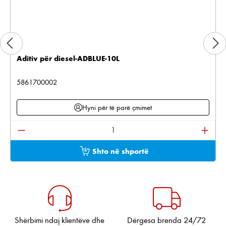
Aditiv për diesel-ADBLUE-10L
5861700002
Hyni për të parë çmimet
Sasia e produktit: Shkruani sasinë e dëshiruar ose pë
Shto në shportë
Shërbimi ndaj klientëve dhe
Dërgesa brenda 24/72