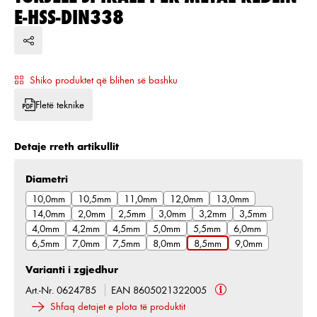
E-HSS-DIN338
Shiko produktet që blihen së bashku
Fletë teknike
Detaje rreth artikullit
Zgjidh
Diametri
10,0mm
10,5mm
11,0mm
12,0mm
13,0mm
14,0mm
2,0mm
2,5mm
3,0mm
3,2mm
3,5mm
4,0mm
4,2mm
4,5mm
5,0mm
5,5mm
6,0mm
6,5mm
7,0mm
7,5mm
8,0mm
8,5mm
9,0mm
Varianti i zgjedhur
Art.-Nr. 0624785
EAN 8605021322005
Shfaq detajet e plota të produktit