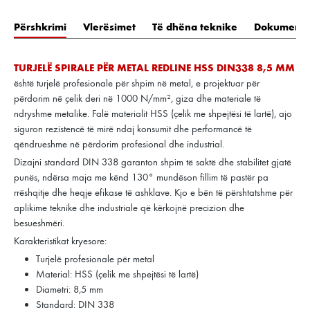
Përshkrimi
Vlerësimet
Të dhëna teknike
Dokument
TURJELË SPIRALE PËR METAL REDLINE HSS DIN338 8,5 MM
është turjelë profesionale për shpim në metal, e projektuar për
përdorim në çelik deri në 1000 N/mm², giza dhe materiale të
ndryshme metalike. Falë materialit HSS (çelik me shpejtësi të lartë), ajo
siguron rezistencë të mirë ndaj konsumit dhe performancë të
qëndrueshme në përdorim profesional dhe industrial.
Dizajni standard DIN 338 garanton shpim të saktë dhe stabilitet gjatë
punës, ndërsa maja me kënd 130° mundëson fillim të pastër pa
rrëshqitje dhe heqje efikase të ashklave. Kjo e bën të përshtatshme për
aplikime teknike dhe industriale që kërkojnë precizion dhe
besueshmëri.
Karakteristikat kryesore:
Turjelë profesionale për metal
Material: HSS (çelik me shpejtësi të lartë)
Diametri: 8,5 mm
Standard: DIN 338