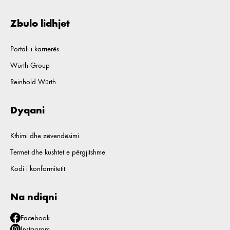
Zbulo lidhjet
Portali i karrierës
Würth Group
Reinhold Würth
Dyqani
Kthimi dhe zëvendësimi
Termet dhe kushtet e përgjitshme
Kodi i konformitetit
Na ndiqni
Facebook
Instagram