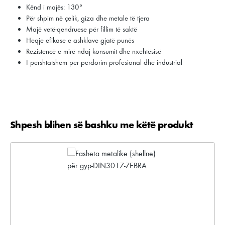
Kënd i majës: 130°
Për shpim në çelik, giza dhe metale të tjera
Majë vetë-qendruese për fillim të saktë
Heqje efikase e ashklave gjatë punës
Rezistencë e mirë ndaj konsumit dhe nxehtësisë
I përshtatshëm për përdorim profesional dhe industrial
Shpesh blihen së bashku me këtë produkt
Kalo galerinë e produktit