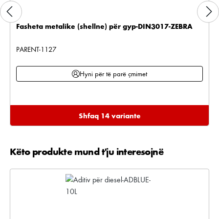
Fasheta metalike (shellne) për gyp-DIN3017-ZEBRA
PARENT-1127
Hyni për të parë çmimet
Shfaq 14 variante
Këto produkte mund t'ju interesojnë
Kalo galerinë e produktit