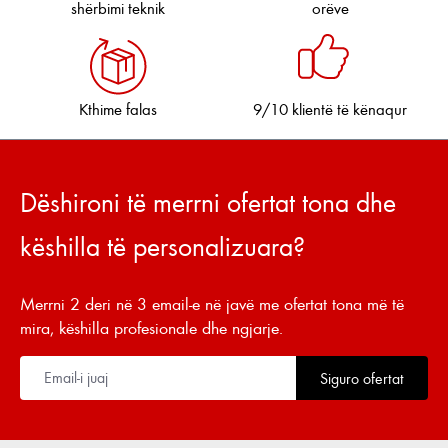
shërbimi teknik
orëve
Kthime falas
9/10 klientë të kënaqur
Dëshironi të merrni ofertat tona dhe
këshilla të personalizuara?
Merrni 2 deri në 3 email-e në javë me ofertat tona më të
mira, këshilla profesionale dhe ngjarje.
Siguro ofertat