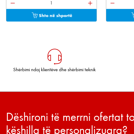
Sasia e produktit: Shkruani sasinë e dëshiruar os
Sasia e pr
Shto në shportë
Shërbimi ndaj klientëve dhe shërbimi teknik
Dëshironi të merrni ofertat 
këshilla të personalizuara?