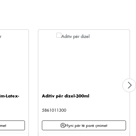
im-Latex-
Aditiv për dizel-300ml
5861011300
imet
Hyni për të parë çmimet