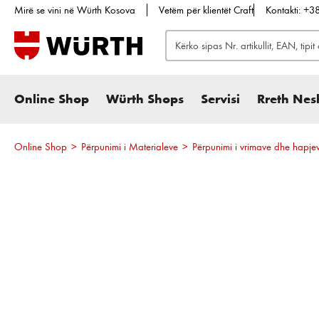
Mirë se vini në Würth Kosova
Vetëm për klientët Craft
Kontakti: +
te kërkimi
Kalo te navigimi kryesor
Online Shop
Würth Shops
Servisi
Rreth Nes
Online Shop
>
Përpunimi i Materialeve
>
Përpunimi i vrimave dhe hapje
Kalo galerinë e imazheve