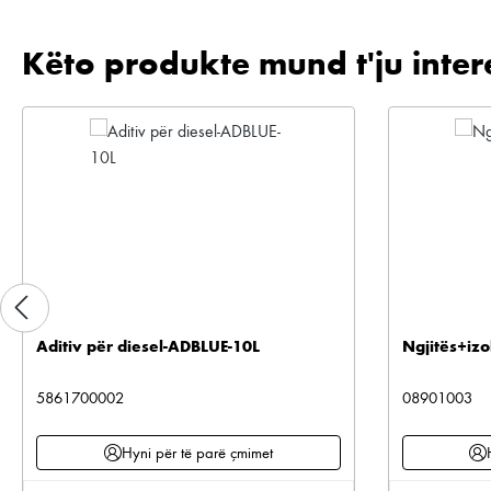
Këto produkte mund t'ju inter
Kalo galerinë e produktit
Aditiv për diesel-ADBLUE-10L
Ngjitës+izo
5861700002
08901003
Hyni për të parë çmimet