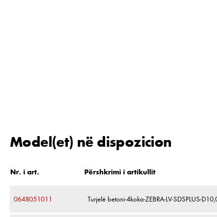
Model(et) në dispozicion
Nr. i art.
Përshkrimi i artikullit
0648051011
Turjelë betoni-4koka-ZEBRA-LV-SDSPLUS-D1