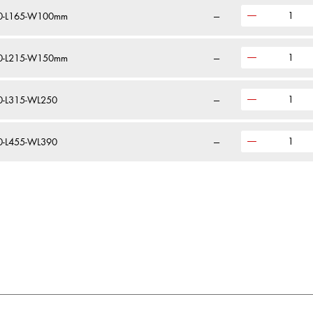
0,0-L165-W100mm
—
0,0-L215-W150mm
—
,0-L315-WL250
—
,0-L455-WL390
—