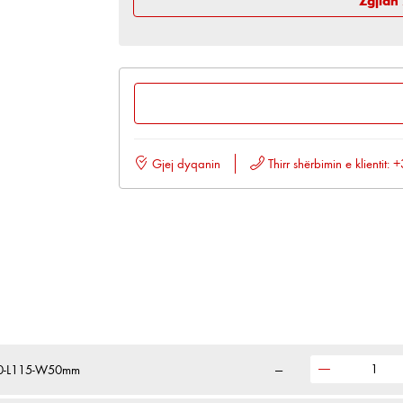
Zgjidh
Gjej dyqanin
Thirr shërbimin e klientit
0,0-L115-W50mm
—