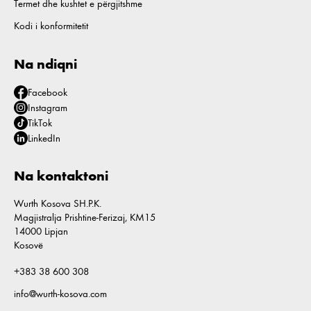
Termet dhe kushtet e përgjitshme
Kodi i konformitetit
Na ndiqni
Facebook
Instagram
TikTok
LinkedIn
Na kontaktoni
Wurth Kosova SH.P.K.
Magjistralja Prishtine-Ferizaj, KM15
14000 Lipjan
Kosovë
+383 38 600 308
info@wurth-kosova.com