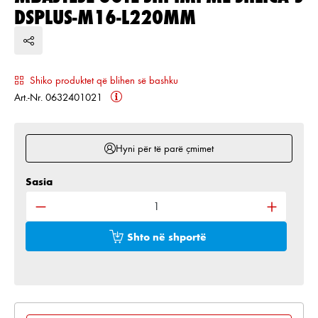
DSPLUS-M16-L220MM
Shiko produktet që blihen së bashku
Art.-Nr. 0632401021
Hyni për të parë çmimet
Sasia
Sasia e produktit: Shkruani sasinë e dëshiruar ose 
Shto në shportë