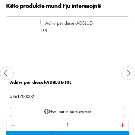
Këto produkte mund t'ju interesojnë
Kalo galerinë e produktit
Aditiv për diesel-ADBLUE-10L
5861700002
Hyni për të parë çmimet
Sasia e produktit: Shkruani sasinë e dëshiruar ose pë