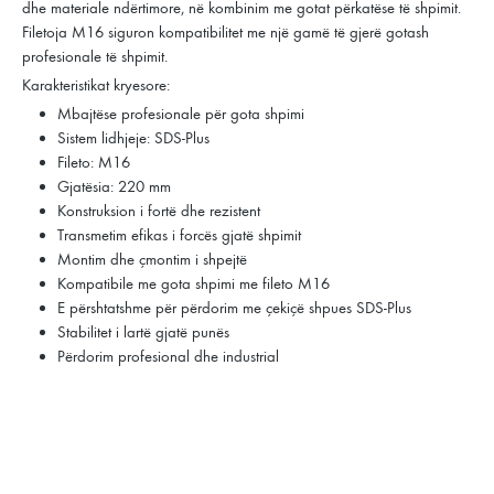
dhe materiale ndërtimore, në kombinim me gotat përkatëse të shpimit.
Filetoja M16 siguron kompatibilitet me një gamë të gjerë gotash
profesionale të shpimit.
Karakteristikat kryesore:
Mbajtëse profesionale për gota shpimi
Sistem lidhjeje: SDS-Plus
Fileto: M16
Gjatësia: 220 mm
Konstruksion i fortë dhe rezistent
Transmetim efikas i forcës gjatë shpimit
Montim dhe çmontim i shpejtë
Kompatibile me gota shpimi me fileto M16
E përshtatshme për përdorim me çekiçë shpues SDS-Plus
Stabilitet i lartë gjatë punës
Përdorim profesional dhe industrial