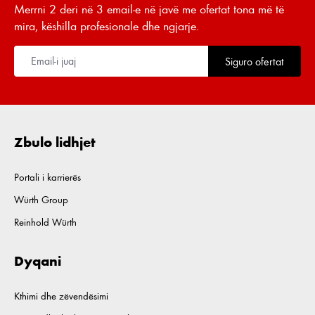
Merrni 2 deri në 3 email-e në javë me ofertat tona më të
mira, këshilla profesionale dhe ngjarje.
Siguro ofertat
Zbulo lidhjet
Portali i karrierës
Würth Group
Reinhold Würth
Dyqani
Kthimi dhe zëvendësimi