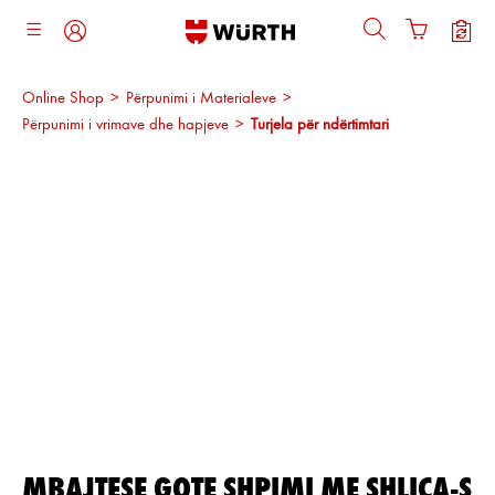
ajtja kryesore
Online Shop
>
Përpunimi i Materialeve
>
Përpunimi i vrimave dhe hapjeve
>
Turjela për ndërtimtari
Kalo galerinë e imazheve
MBAJTESE GOTE SHPIMI ME SHLICA-S