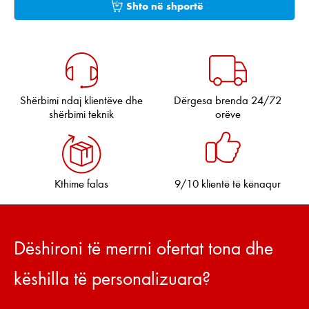
Shto në shportë
Shërbimi ndaj klientëve dhe
Dërgesa brenda 24/72
shërbimi teknik
orëve
Kthime falas
9/10 klientë të kënaqur
Dëshironi të merrni ofertat tona dhe
këshilla të personalizuara?