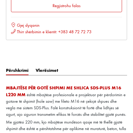
Regjistrohu falas
Gjej dyqanin
Thirr shërbimin e klientit: +383 48 72 72 73
Përshkrimi
Vlerësimet
MBAJTËSE PËR GOTË SHPIMI ME SHLICA SDS-PLUS M16
L220 MM
është mbajtëse profesionale e projektuar për përdorimin e
gotave të shpimit (hole saw) me fileto M16 në çekiçë shpues dhe
vegla me sistem SDS-Plus. Falë konstruksionit të fortë dhe lidhjes së
sigurt, ajo siguron transmetim efikas të forcës dhe stabilitet gjatë punës.
Me gjatësi 220 mm, kjo mbajtëse mundëson qasje më të thellë gjatë
shpimit dhe është e përshtatshme për aplikime në muraturë, beton, tulla