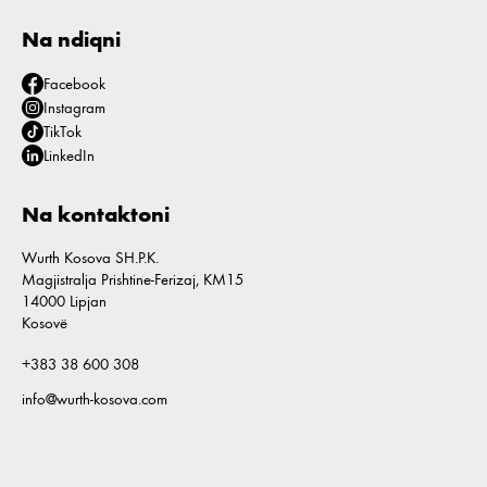
Na ndiqni
Facebook
Instagram
TikTok
LinkedIn
Na kontaktoni
Wurth Kosova SH.P.K.
Magjistralja Prishtine-Ferizaj, KM15
14000 Lipjan
Kosovë
+383 38 600 308
info@wurth-kosova.com