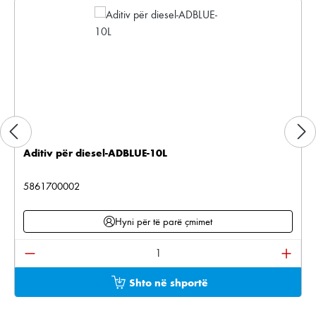
Aditiv për diesel-ADBLUE-10L
5861700002
Hyni për të parë çmimet
Sasia e produktit: Shkruani sasinë e dëshiruar ose pë
Shto në shportë