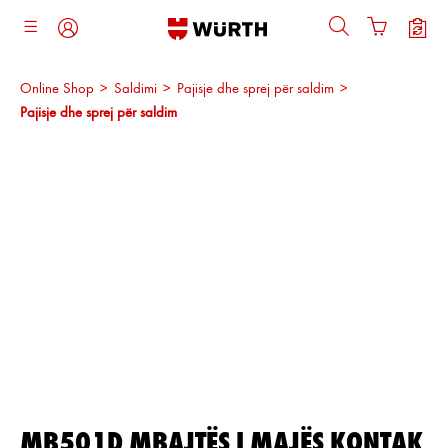
ajtja kryesore
Online Shop
>
Saldimi
>
Pajisje dhe sprej për saldim
>
Pajisje dhe sprej për saldim
Kalo galerinë e imazheve
MB501D MBAJTËS I MAJËS KONTAK