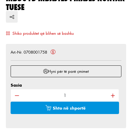
TUESE
Shiko produktet që blihen së bashku
Art.-Nr. 0708001758
Hyni për të parë çmimet
Sasia
Sasia e produktit: Shkruani sasinë e dëshiruar ose 
Shto në shportë