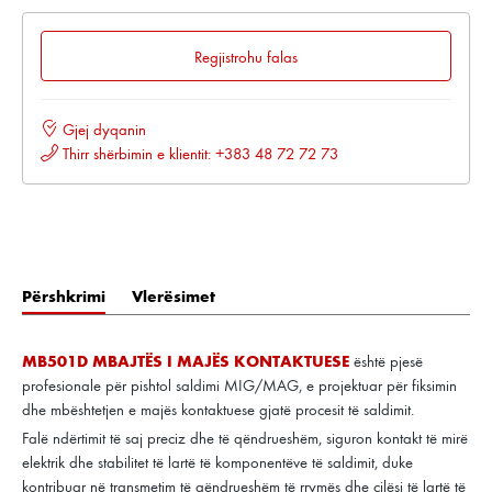
Regjistrohu falas
Gjej dyqanin
Thirr shërbimin e klientit: +383 48 72 72 73
Përshkrimi
Vlerësimet
MB501D MBAJTËS I MAJËS KONTAKTUESE
është pjesë
profesionale për pishtol saldimi MIG/MAG, e projektuar për fiksimin
dhe mbështetjen e majës kontaktuese gjatë procesit të saldimit.
Falë ndërtimit të saj preciz dhe të qëndrueshëm, siguron kontakt të mirë
elektrik dhe stabilitet të lartë të komponentëve të saldimit, duke
kontribuar në transmetim të qëndrueshëm të rrymës dhe cilësi të lartë të