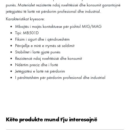
punës. Materialet rezistente ndaj nxehtësisë dhe konsumit garantojnë
jetëgjatësi të lartë në përdorim profesional dhe industrial.
Karakteristikat kryesore:
Mbajtës i majës kontaktuese për pishtol MIG/MAG
Tipi: MB501D
Fiksim i sigurt dhe i qëndrueshëm
Përcjellje e mirë e rrymës së saldimit
Stabilitet i lartë gjatë punës
Rezistencë ndaj nxehtësisë dhe konsumit
Ndërtim preciz dhe i fortë
Jetëgjatësi e lartë në përdorim
I përshtatshëm për përdorim profesional dhe industrial
Këto produkte mund t'ju interesojnë
Kalo galerinë e produktit