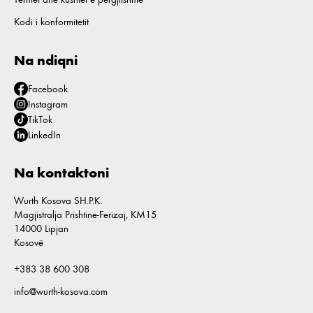
Kodi i konformitetit
Na ndiqni
Facebook
Instagram
TikTok
LinkedIn
Na kontaktoni
Wurth Kosova SH.P.K.
Magjistralja Prishtine-Ferizaj, KM15
14000 Lipjan
Kosovë
+383 38 600 308
info@wurth-kosova.com