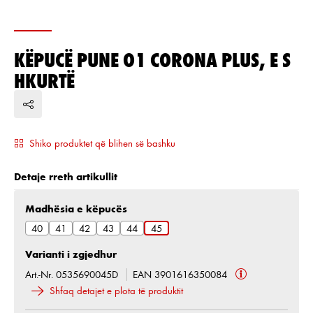
KËPUCË PUNE O1 CORONA PLUS, E S
HKURTË
Shiko produktet që blihen së bashku
Detaje rreth artikullit
Zgjidh
Madhësia e këpucës
40
41
42
43
44
45
Varianti i zgjedhur
Art.-Nr. 0535690045D
EAN 3901616350084
Shfaq detajet e plota të produktit