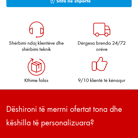
Shto në shportë
Shërbimi ndaj klientëve dhe
Dërgesa brenda 24/72
shërbimi teknik
orëve
Kthime falas
9/10 klientë të kënaqur
Dëshironi të merrni ofertat tona dhe
këshilla të personalizuara?