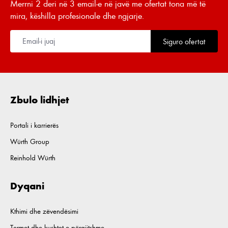
Merrni 2 deri në 3 email-e në javë me ofertat tona më të
mira, këshilla profesionale dhe ngjarje.
Siguro ofertat
Zbulo lidhjet
Portali i karrierës
Würth Group
Reinhold Würth
Dyqani
Kthimi dhe zëvendësimi
Termet dhe kushtet e përgjitshme