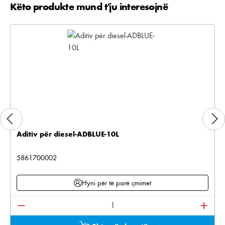
Këto produkte mund t'ju interesojnë
Kalo galerinë e produktit
Aditiv për diesel-ADBLUE-10L
5861700002
Hyni për të parë çmimet
Sasia e produktit: Shkruani sasinë e dëshiruar ose pë