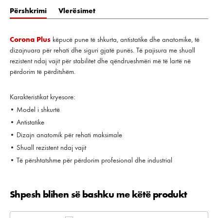
Përshkrimi
Vlerësimet
Corona Plus
këpucë pune të shkurta, antistatike dhe anatomike, të
dizajnuara për rehati dhe siguri gjatë punës. Të pajisura me shuall
rezistent ndaj vajit për stabilitet dhe qëndrueshmëri më të lartë në
përdorim të përditshëm.
Karakteristikat kryesore:
• Model i shkurtë
• Antistatike
• Dizajn anatomik për rehati maksimale
• Shuall rezistent ndaj vajit
• Të përshtatshme për përdorim profesional dhe industrial
Shpesh blihen së bashku me këtë produkt
Kalo galerinë e produktit