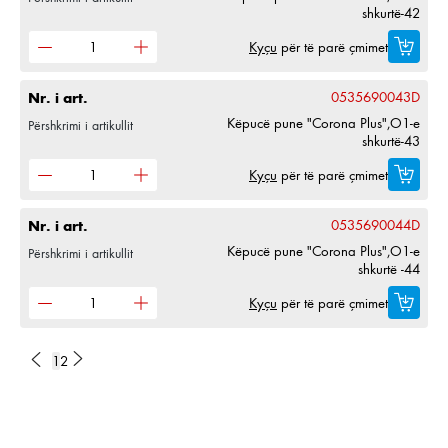
shkurtë-42
Kyçu
për të parë çmimet
Nr. i art.
0535690043D
Këpucë pune "Corona Plus",O1-e
Përshkrimi i artikullit
shkurtë-43
Kyçu
për të parë çmimet
Nr. i art.
0535690044D
Këpucë pune "Corona Plus",O1-e
Përshkrimi i artikullit
shkurtë -44
Kyçu
për të parë çmimet
1
2