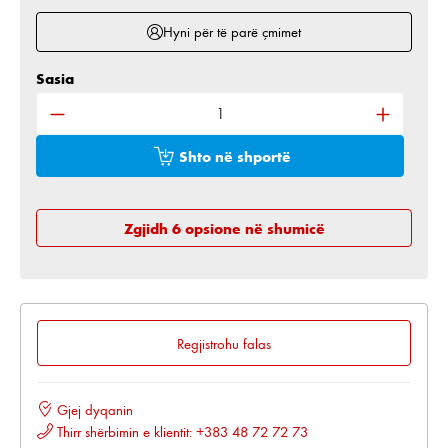
Hyni për të parë çmimet
Sasia
Sasia e produktit: Shkruani sasinë e dëshiruar ose 
Shto në shportë
Zgjidh 6 opsione në shumicë
Regjistrohu falas
Gjej dyqanin
Thirr shërbimin e klientit: +383 48 72 72 73