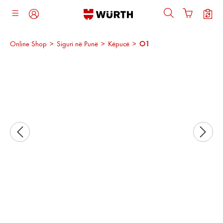
ajtja kryesore
Online Shop
>
Siguri në Punë
>
Këpucë
>
O1
Kalo galerinë e imazheve