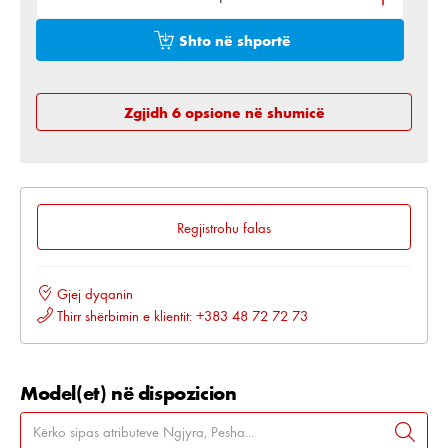
Shto në shportë
Zgjidh 6 opsione në shumicë
Regjistrohu falas
Gjej dyqanin
Thirr shërbimin e klientit: +383 48 72 72 73
Model(et) në dispozicion