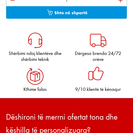
Shto në shportë
Shërbimi ndaj klientëve dhe
Dërgesa brenda 24/72
shërbimi teknik
orëve
Kthime falas
9/10 klientë të kënaqur
Dëshironi të merrni ofertat tona dhe
këshilla të personalizuara?