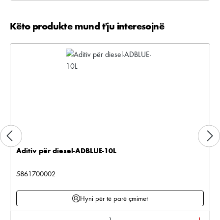
Këto produkte mund t'ju interesojnë
Kalo galerinë e produktit
Aditiv për diesel-ADBLUE-10L
5861700002
Hyni për të parë çmimet
Sasia e produktit: Shkruani sasinë e dëshiruar ose pë