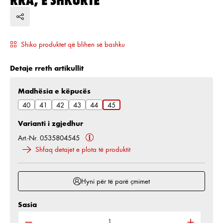
Shiko produktet që blihen së bashku
Detaje rreth artikullit
Zgjidh
Madhësia e këpucës
40
41
42
43
44
45
Varianti i zgjedhur
Art.-Nr. 0535804545
Shfaq detajet e plota të produktit
Hyni për të parë çmimet
Sasia
Sasia e produktit: Shkruani sasinë e dëshiruar ose 