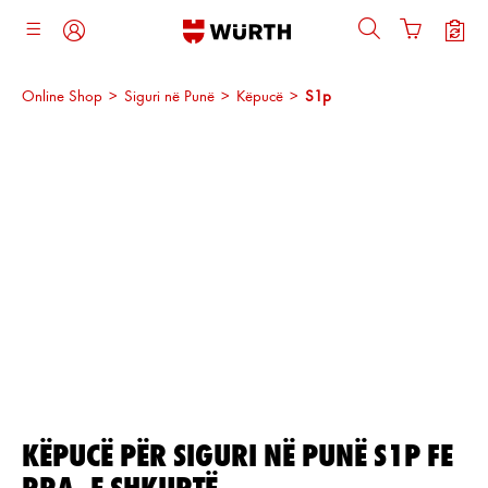
ajtja kryesore
Online Shop
>
Siguri në Punë
>
Këpucë
>
S1p
Kalo galerinë e imazheve
KËPUCË PËR SIGURI NË PUNË S1P FE
RRA, E SHKURTË