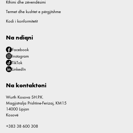
Kthimi dhe zëvendësimi
Termet dhe kushtet e përgjitshme
Kodi i konformitetit
Na ndiqni
Facebook
Instagram
TikTok
LinkedIn
Na kontaktoni
Wurth Kosova SH.P.K.
Magjistralja Prishtine-Ferizaj, KM15
14000 Lipjan
Kosovë
+383 38 600 308