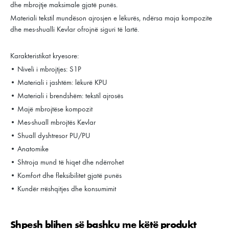
dhe mbrojtje maksimale gjatë punës.
Materiali tekstil mundëson ajrosjen e lëkurës, ndërsa maja kompozite
dhe mes-shualli Kevlar ofrojnë siguri të lartë.
Karakteristikat kryesore:
• Niveli i mbrojtjes: S1P
• Materiali i jashtëm: lëkurë KPU
• Materiali i brendshëm: tekstil ajrosës
• Majë mbrojtëse kompozit
• Mes-shuall mbrojtës Kevlar
• Shuall dyshtresor PU/PU
• Anatomike
• Shtroja mund të hiqet dhe ndërrohet
• Komfort dhe fleksibilitet gjatë punës
• Kundër rrëshqitjes dhe konsumimit
Shpesh blihen së bashku me këtë produkt
Kalo galerinë e produktit