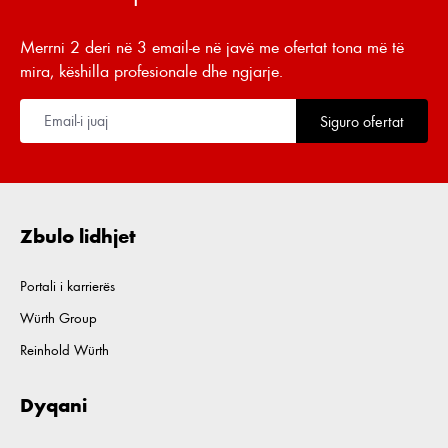
Merrni 2 deri në 3 email-e në javë me ofertat tona më të
mira, këshilla profesionale dhe ngjarje.
Siguro ofertat
Zbulo lidhjet
Portali i karrierës
Würth Group
Reinhold Würth
Dyqani