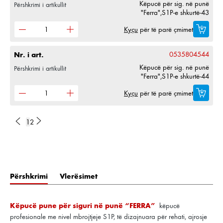
Këpucë për sig. në punë
Përshkrimi i artikullit
"Ferra",S1P-e shkurtë-43
Kyçu
për të parë çmimet
Nr. i art.
0535804544
Këpucë për sig. në punë
Përshkrimi i artikullit
"Ferra",S1P-e shkurtë-44
Kyçu
për të parë çmimet
1
2
Përshkrimi
Vlerësimet
Këpucë pune për siguri në punë “FERRA”
këpucë
profesionale me nivel mbrojtjeje S1P, të dizajnuara për rehati, ajrosje