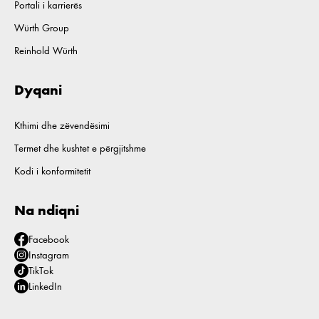
Portali i karrierës
Würth Group
Reinhold Würth
Dyqani
Kthimi dhe zëvendësimi
Termet dhe kushtet e përgjitshme
Kodi i konformitetit
Na ndiqni
Facebook
Instagram
TikTok
LinkedIn