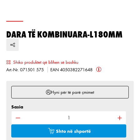
DARA TË KOMBINUARA-L180MM
Shiko produktet që blihen së bashku
Art.-Nr. 071501 575
EAN 4050382271648
Hyni për të parë çmimet
Sasia
Sasia e produktit: Shkruani sasinë e dëshiruar ose 
Shto në shportë