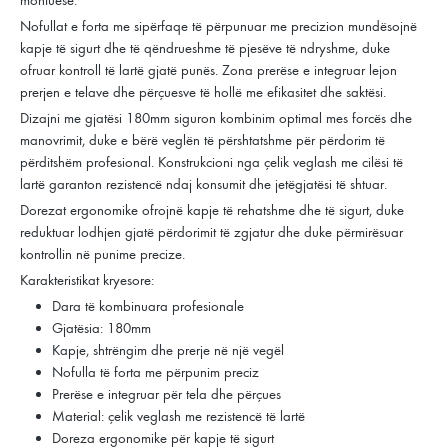
Nofullat e forta me sipërfaqe të përpunuar me precizion mundësojnë
kapje të sigurt dhe të qëndrueshme të pjesëve të ndryshme, duke
ofruar kontroll të lartë gjatë punës. Zona prerëse e integruar lejon
prerjen e telave dhe përçuesve të hollë me efikasitet dhe saktësi.
Dizajni me gjatësi 180mm siguron kombinim optimal mes forcës dhe
manovrimit, duke e bërë veglën të përshtatshme për përdorim të
përditshëm profesional. Konstrukcioni nga çelik veglash me cilësi të
lartë garanton rezistencë ndaj konsumit dhe jetëgjatësi të shtuar.
Dorezat ergonomike ofrojnë kapje të rehatshme dhe të sigurt, duke
reduktuar lodhjen gjatë përdorimit të zgjatur dhe duke përmirësuar
kontrollin në punime precize.
Karakteristikat kryesore:
Dara të kombinuara profesionale
Gjatësia: 180mm
Kapje, shtrëngim dhe prerje në një vegël
Nofulla të forta me përpunim preciz
Prerëse e integruar për tela dhe përçues
Material: çelik veglash me rezistencë të lartë
Doreza ergonomike për kapje të sigurt