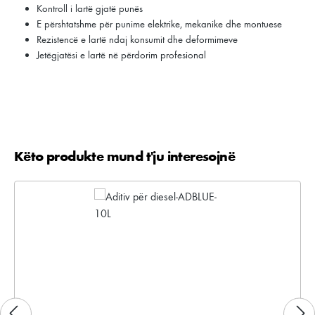
Kontroll i lartë gjatë punës
E përshtatshme për punime elektrike, mekanike dhe montuese
Rezistencë e lartë ndaj konsumit dhe deformimeve
Jetëgjatësi e lartë në përdorim profesional
Këto produkte mund t'ju interesojnë
Kalo galerinë e produktit