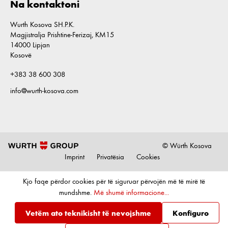
Na kontaktoni
Wurth Kosova SH.P.K.
Magjistralja Prishtine-Ferizaj, KM15
14000 Lipjan
Kosovë
+383 38 600 308
info@wurth-kosova.com
© Würth Kosova
Imprint
Privatësia
Cookies
Kjo faqe përdor cookies për të siguruar përvojën më të mirë të
mundshme.
Më shumë informacione...
Vetëm ato teknikisht të nevojshme
Konfiguro