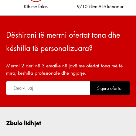
Kthime falas
9/10 klientë të kënaqur
Dëshironi të merrni ofertat tona dhe
këshilla të personalizuara?
Merrni 2 deri në 3 email-e në javë me ofertat tona më të
mira, këshilla profesionale dhe ngjarje.
Siguro ofertat
Zbulo lidhjet