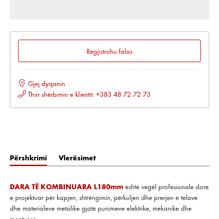
Regjistrohu falas
Gjej dyqanin
Thirr shërbimin e klientit: +383 48 72 72 73
Përshkrimi
Vlerësimet
DARA TË KOMBINUARA L180mm
është vegël profesionale dore
e projektuar për kapjen, shtrëngimin, përkuljen dhe prerjen e telave
dhe materialeve metalike gjatë punimeve elektrike, mekanike dhe
montuese.