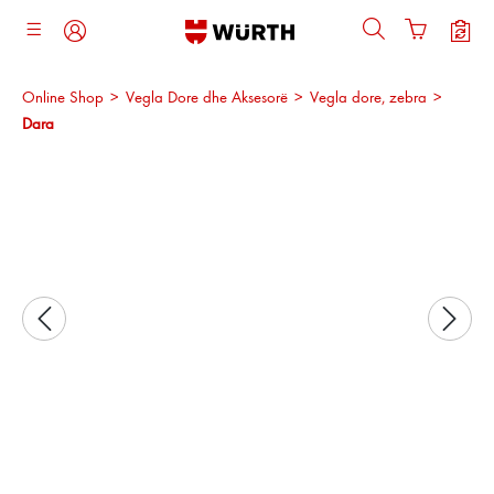
ajtja kryesore
Online Shop
>
Vegla Dore dhe Aksesorë
>
Vegla dore, zebra
>
Dara
Kalo galerinë e imazheve