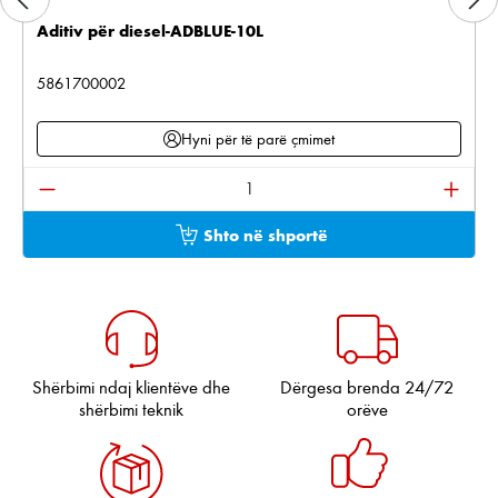
Aditiv për diesel-ADBLUE-10L
5861700002
Hyni për të parë çmimet
Sasia e produktit: Shkruani sasinë e dëshiruar ose pë
Shto në shportë
Shërbimi ndaj klientëve dhe
Dërgesa brenda 24/72
shërbimi teknik
orëve