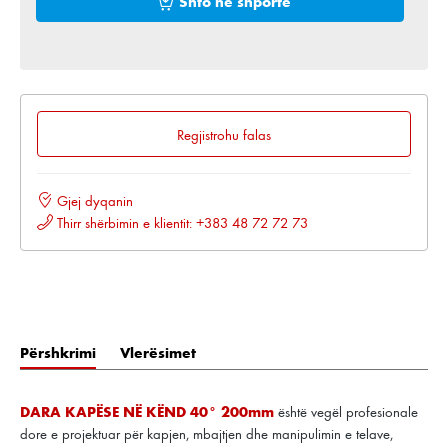
Shto në shportë
Regjistrohu falas
Gjej dyqanin
Thirr shërbimin e klientit: +383 48 72 72 73
Përshkrimi
Vlerësimet
DARA KAPËSE NË KËND 40° 200mm
është vegël profesionale
dore e projektuar për kapjen, mbajtjen dhe manipulimin e telave,