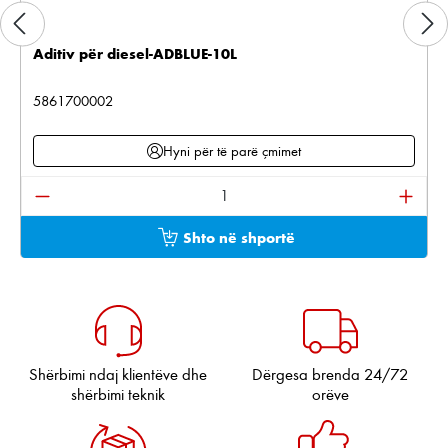
Aditiv për diesel-ADBLUE-10L
5861700002
Hyni për të parë çmimet
Sasia e produktit: Shkruani sasinë e dëshiruar ose pë
Shto në shportë
Shërbimi ndaj klientëve dhe
Dërgesa brenda 24/72
shërbimi teknik
orëve