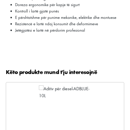
Doreza ergonomike për kapje të sigurt
Kontroll i lartë gjatë punës
E përshtatshme për punime mekanike, elektrike dhe montuese
Rezistencë e lartë ndaj konsumit dhe deformimeve
Jetëgjatësi e lartë në përdorim profesional
Këto produkte mund t'ju interesojnë
Kalo galerinë e produktit