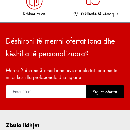
Kthime falas
9/10 klientë të kënaqur
Dëshironi të merrni ofertat tona dhe
këshilla të personalizuara?
Merrni 2 deri në 3 email-e në javë me ofertat tona më të
mira, këshilla profesionale dhe ngjarje.
Siguro ofertat
Zbulo lidhjet