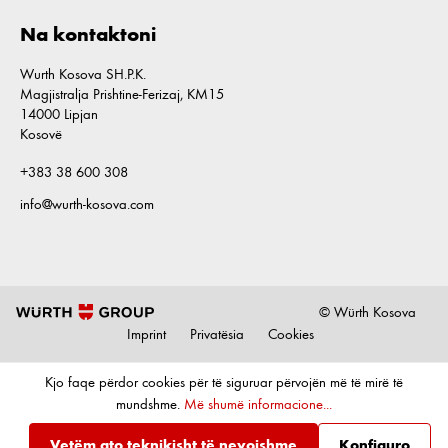
Na kontaktoni
Wurth Kosova SH.P.K.
Magjistralja Prishtine-Ferizaj, KM15
14000 Lipjan
Kosovë
+383 38 600 308
info@wurth-kosova.com
© Würth Kosova
Imprint
Privatësia
Cookies
Kjo faqe përdor cookies për të siguruar përvojën më të mirë të
mundshme.
Më shumë informacione...
Vetëm ato teknikisht të nevojshme
Konfiguro