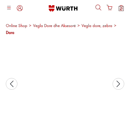
ajtja kryesore
Online Shop
>
Vegla Dore dhe Aksesorë
>
Vegla dore, zebra
>
Dara
Kalo galerinë e imazheve