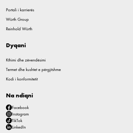
Portali i karrierës
Würth Group
Reinhold Würth
Dyqani
Kthimi dhe zëvendësimi
Termet dhe kushtet e përgjitshme
Kodi i konformitetit
Na ndiqni
Facebook
Instagram
TikTok
LinkedIn