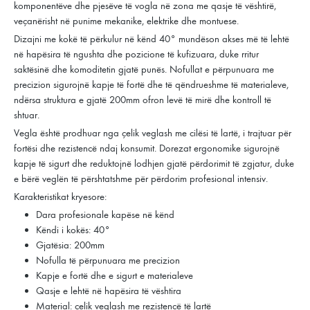
komponentëve dhe pjesëve të vogla në zona me qasje të vështirë,
veçanërisht në punime mekanike, elektrike dhe montuese.
Dizajni me kokë të përkulur në kënd 40° mundëson akses më të lehtë
në hapësira të ngushta dhe pozicione të kufizuara, duke rritur
saktësinë dhe komoditetin gjatë punës. Nofullat e përpunuara me
precizion sigurojnë kapje të fortë dhe të qëndrueshme të materialeve,
ndërsa struktura e gjatë 200mm ofron levë të mirë dhe kontroll të
shtuar.
Vegla është prodhuar nga çelik veglash me cilësi të lartë, i trajtuar për
fortësi dhe rezistencë ndaj konsumit. Dorezat ergonomike sigurojnë
kapje të sigurt dhe reduktojnë lodhjen gjatë përdorimit të zgjatur, duke
e bërë veglën të përshtatshme për përdorim profesional intensiv.
Karakteristikat kryesore:
Dara profesionale kapëse në kënd
Këndi i kokës: 40°
Gjatësia: 200mm
Nofulla të përpunuara me precizion
Kapje e fortë dhe e sigurt e materialeve
Qasje e lehtë në hapësira të vështira
Material: çelik veglash me rezistencë të lartë