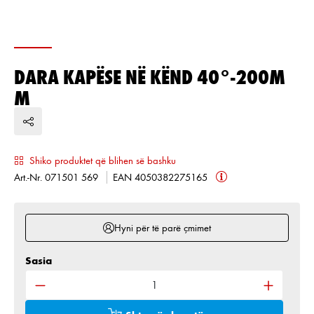
DARA KAPËSE NË KËND 40°-200M
M
Shiko produktet që blihen së bashku
Art.-Nr. 071501 569
EAN 4050382275165
Hyni për të parë çmimet
Sasia
Sasia e produktit: Shkruani sasinë e dëshiruar ose 