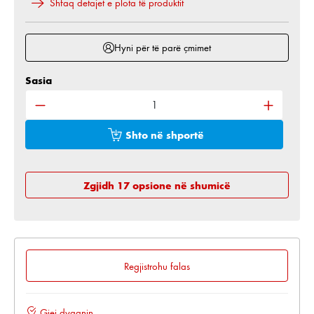
Shfaq detajet e plota të produktit
Hyni për të parë çmimet
Sasia
Sasia e produktit: Shkruani sasinë e dëshiruar ose 
Shto në shportë
Zgjidh 17 opsione në shumicë
Regjistrohu falas
Gjej dyqanin