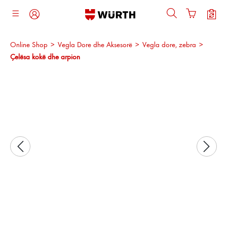
ajtja kryesore
Online Shop
>
Vegla Dore dhe Aksesorë
>
Vegla dore, zebra
>
Çelësa kokë dhe arpion
Kalo galerinë e imazheve