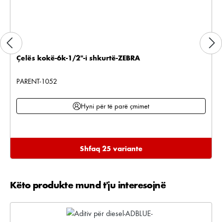
Çelës kokë-6k-1/2"-i shkurtë-ZEBRA
PARENT-1052
Hyni për të parë çmimet
Shfaq 25 variante
Këto produkte mund t'ju interesojnë
Kalo galerinë e produktit