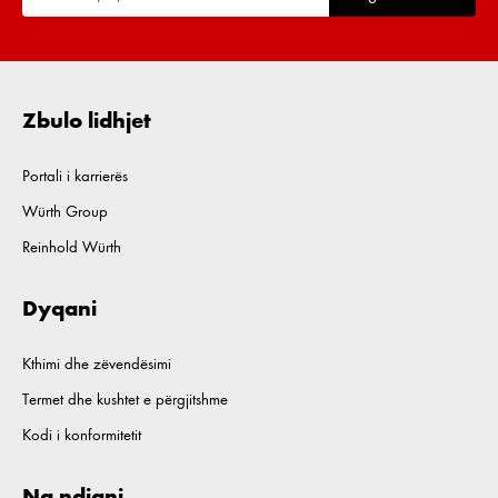
Zbulo lidhjet
Portali i karrierës
Würth Group
Reinhold Würth
Dyqani
Kthimi dhe zëvendësimi
Termet dhe kushtet e përgjitshme
Kodi i konformitetit
Na ndiqni