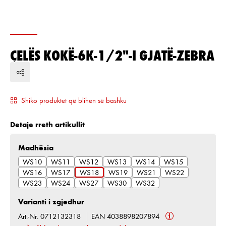
ÇELËS KOKË-6K-1/2"-I GJATË-ZEBRA
Shiko produktet që blihen së bashku
Detaje rreth artikullit
Zgjidh
Madhësia
WS10
WS11
WS12
WS13
WS14
WS15
WS16
WS17
WS18
WS19
WS21
WS22
WS23
WS24
WS27
WS30
WS32
Varianti i zgjedhur
Art.-Nr. 0712132318
EAN 4038898207894