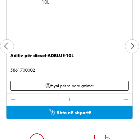
Aditiv për diesel-ADBLUE-10L
5861700002
Hyni për të parë çmimet
Sasia e produktit: Shkruani sasinë e dëshiruar ose pë
Shto në shportë