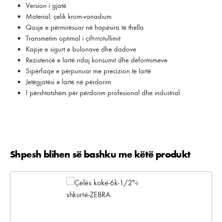
Version i gjatë
Material: çelik krom-vanadium
Qasje e përmirësuar në hapësira të thella
Transmetim optimal i çift-rrotullimit
Kapje e sigurt e bulonave dhe dadove
Rezistencë e lartë ndaj konsumit dhe deformimeve
Sipërfaqe e përpunuar me precizion të lartë
Jetëgjatësi e lartë në përdorim
I përshtatshëm për përdorim profesional dhe industrial
Shpesh blihen së bashku me këtë produkt
Kalo galerinë e produktit