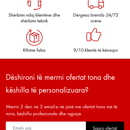
Shërbimi ndaj klientëve dhe
Dërgesa brenda 24/72
shërbimi teknik
orëve
Kthime falas
9/10 klientë të kënaqur
Dëshironi të merrni ofertat tona dhe
këshilla të personalizuara?
Merrni 2 deri në 3 email-e në javë me ofertat tona më të
mira, këshilla profesionale dhe ngjarje.
Siguro ofertat