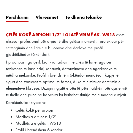
Përshkrimi
Vlerësimet
Të dhëna teknike
ÇELËS KOKË ARPIONI 1/2" I GJATË VRIMË 6K. WS18
është
aksesor profesional për arpionë dhe çelësa momenti, i projektuar për
shtrëngimin dhe lirimin e bulonave dhe dadove me profil
gjashtëkëndor (6-këndor).
I prodhuar nga çelik krom-vanadium me cilësi të lartë, siguron
rezistencë të lartë ndaj konsumit, deformimeve dhe ngarkesave të
mëdha mekanike. Profili i brendshëm 6-këndor mundëson kapje të
sigurt dhe transmetim optimal të forcës, duke minimizuar dëmtimin e
elementeve fiksuese. Dizajni i gjatë e bën të përshtatshëm për qasje më
të thellë dhe punë në hapësira ku kërkohet shtrirje më e madhe e mjetit.
Karakteristikat kryesore:
Çelës kokë për arpion
Madhësia e futjes: 1/2"
Madhësia e çelësit: WS18
Profil i brendshëm 6-këndor