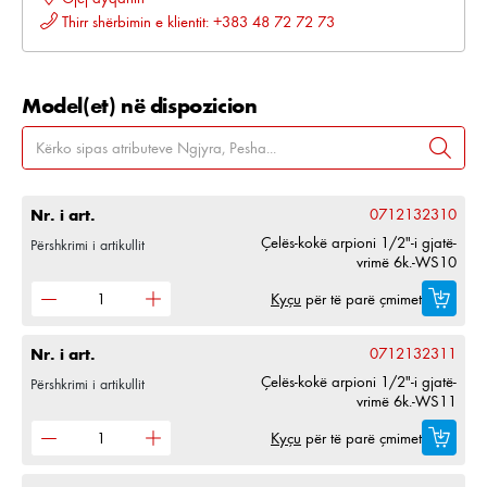
Thirr shërbimin e klientit: +383 48 72 72 73
Model(et) në dispozicion
Nr. i art.
0712132310
Çelës-kokë arpioni 1/2"-i gjatë-
Përshkrimi i artikullit
vrimë 6k.-WS10
Kyçu
për të parë çmimet
Nr. i art.
0712132311
Çelës-kokë arpioni 1/2"-i gjatë-
Përshkrimi i artikullit
vrimë 6k.-WS11
Kyçu
për të parë çmimet