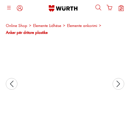
ajtja kryesore
Online Shop
>
Elemente Lidhëse
>
Elemente ankorimi
>
Anker për dritare plastike
Kalo galerinë e imazheve