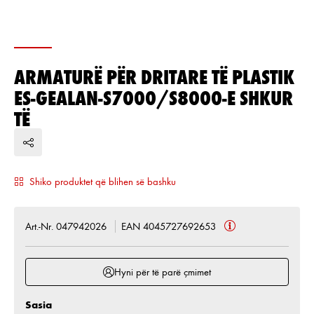
ARMATURË PËR DRITARE TË PLASTIK
ES-GEALAN-S7000/S8000-E SHKUR
TË
Shiko produktet që blihen së bashku
Art.-Nr. 047942026
EAN 4045727692653
Hyni për të parë çmimet
Sasia
Sasia e produktit: Shkruani sasinë e dëshiruar ose 