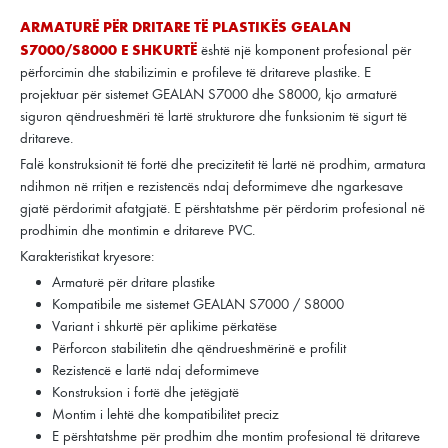
ARMATURË PËR DRITARE TË PLASTIKËS GEALAN
S7000/S8000 E SHKURTË
është një komponent profesional për
përforcimin dhe stabilizimin e profileve të dritareve plastike. E
projektuar për sistemet GEALAN S7000 dhe S8000, kjo armaturë
siguron qëndrueshmëri të lartë strukturore dhe funksionim të sigurt të
dritareve.
Falë konstruksionit të fortë dhe precizitetit të lartë në prodhim, armatura
ndihmon në rritjen e rezistencës ndaj deformimeve dhe ngarkesave
gjatë përdorimit afatgjatë. E përshtatshme për përdorim profesional në
prodhimin dhe montimin e dritareve PVC.
Karakteristikat kryesore:
Armaturë për dritare plastike
Kompatibile me sistemet GEALAN S7000 / S8000
Variant i shkurtë për aplikime përkatëse
Përforcon stabilitetin dhe qëndrueshmërinë e profilit
Rezistencë e lartë ndaj deformimeve
Konstruksion i fortë dhe jetëgjatë
Montim i lehtë dhe kompatibilitet preciz
E përshtatshme për prodhim dhe montim profesional të dritareve