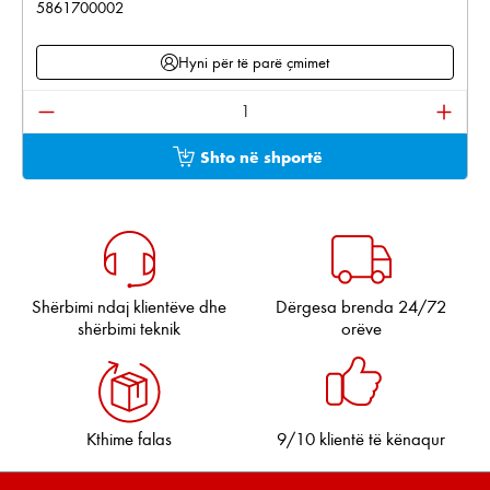
5861700002
Hyni për të parë çmimet
Sasia e produktit: Shkruani sasinë e dëshiruar ose pë
Shto në shportë
Shërbimi ndaj klientëve dhe
Dërgesa brenda 24/72
shërbimi teknik
orëve
Kthime falas
9/10 klientë të kënaqur