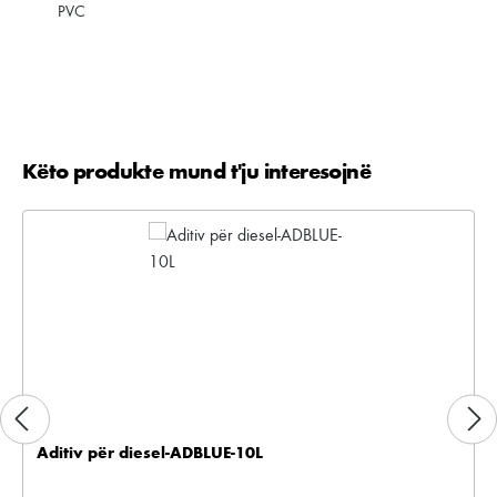
PVC
Këto produkte mund t'ju interesojnë
Kalo galerinë e produktit
Aditiv për diesel-ADBLUE-10L