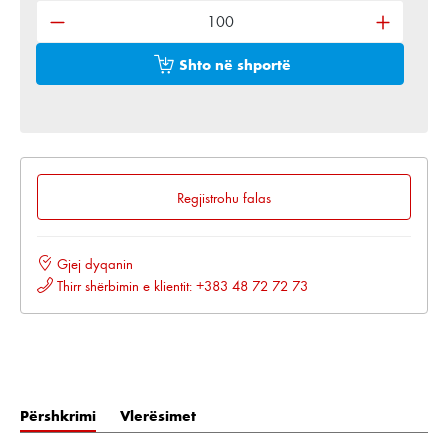
Shto në shportë
Regjistrohu falas
Gjej dyqanin
Thirr shërbimin e klientit: +383 48 72 72 73
Përshkrimi
Vlerësimet