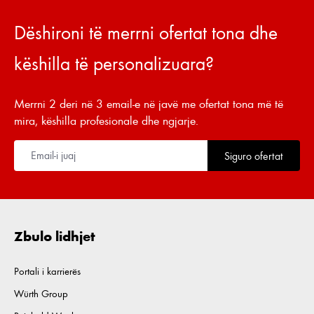
Dëshironi të merrni ofertat tona dhe
këshilla të personalizuara?
Merrni 2 deri në 3 email-e në javë me ofertat tona më të
mira, këshilla profesionale dhe ngjarje.
Siguro ofertat
Zbulo lidhjet
Portali i karrierës
Würth Group