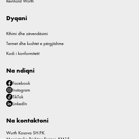
Reinhold Würth
Dyqani
Kthimi dhe zëvendësimi
Termet dhe kushtet e përgjitshme
Kodi i konformitetit
Na ndiqni
Facebook
Instagram
TikTok
LinkedIn
Na kontaktoni
Wurth Kosova SH.P.K.