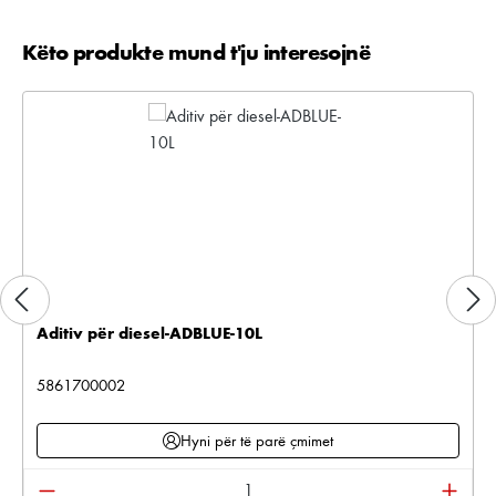
Këto produkte mund t'ju interesojnë
Kalo galerinë e produktit
Aditiv për diesel-ADBLUE-10L
5861700002
Hyni për të parë çmimet
Sasia e produktit: Shkruani sasinë e dëshiruar ose pë