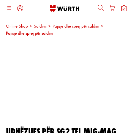
ajtja kryesore
Online Shop
>
Saldimi
>
Pajisje dhe sprej për saldim
>
Pajisje dhe sprej për saldim
Kalo galerinë e imazheve
UDHËZUES PËR SG2 TEL MIG-MAG