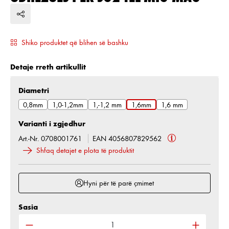
Shiko produktet që blihen së bashku
Detaje rreth artikullit
Zgjidh
Diametri
0,8mm
1,0-1,2mm
1,-1,2 mm
1,6mm
1,6 mm
Varianti i zgjedhur
Art.-Nr. 0708001761
EAN 4056807829562
Shfaq detajet e plota të produktit
Hyni për të parë çmimet
Sasia
Sasia e produktit: Shkruani sasinë e dëshiruar ose 