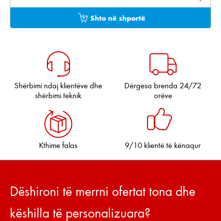
Shto në shportë
Shërbimi ndaj klientëve dhe
Dërgesa brenda 24/72
shërbimi teknik
orëve
Kthime falas
9/10 klientë të kënaqur
Dëshironi të merrni ofertat tona dhe
këshilla të personalizuara?