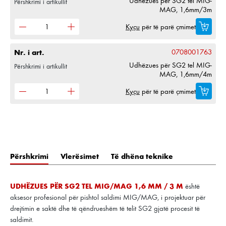
Udhëzues për SG2 tel MIG-
Përshkrimi i artikullit
MAG, 1,6mm/3m
Kyçu
për të parë çmimet
Nr. i art.
0708001763
Udhëzues për SG2 tel MIG-
Përshkrimi i artikullit
MAG, 1,6mm/4m
Kyçu
për të parë çmimet
Përshkrimi
Vlerësimet
Të dhëna teknike
UDHËZUES PËR SG2 TEL MIG/MAG 1,6 MM / 3 M
është
aksesor profesional për pishtol saldimi MIG/MAG, i projektuar për
drejtimin e saktë dhe të qëndrueshëm të telit SG2 gjatë procesit të
saldimit.