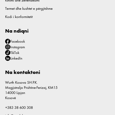
Kthimi dhe zëvendësimi
Termet dhe kushtet e përgjitshme
Kodi i konformitetit
Na ndiqni
Facebook
Instagram
TikTok
LinkedIn
Na kontaktoni
Wurth Kosova SH.P.K.
Magjistralja Prishtine-Ferizaj, KM15
14000 Lipjan
Kosovë
+383 38 600 308