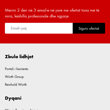
Merrni 2 deri në 3 email-e në javë me ofertat tona më të
mira, këshilla profesionale dhe ngjarje.
Siguro ofertat
Zbulo lidhjet
Portali i karrierës
Würth Group
Reinhold Würth
Dyqani