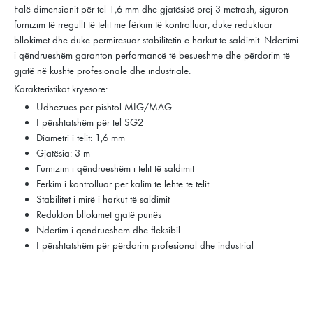
Falë dimensionit për tel 1,6 mm dhe gjatësisë prej 3 metrash, siguron
furnizim të rregullt të telit me fërkim të kontrolluar, duke reduktuar
bllokimet dhe duke përmirësuar stabilitetin e harkut të saldimit. Ndërtimi
i qëndrueshëm garanton performancë të besueshme dhe përdorim të
gjatë në kushte profesionale dhe industriale.
Karakteristikat kryesore:
Udhëzues për pishtol MIG/MAG
I përshtatshëm për tel SG2
Diametri i telit: 1,6 mm
Gjatësia: 3 m
Furnizim i qëndrueshëm i telit të saldimit
Fërkim i kontrolluar për kalim të lehtë të telit
Stabilitet i mirë i harkut të saldimit
Redukton bllokimet gjatë punës
Ndërtim i qëndrueshëm dhe fleksibil
I përshtatshëm për përdorim profesional dhe industrial