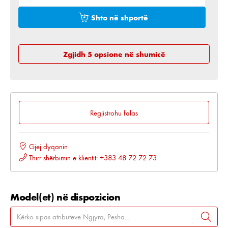
Shto në shportë
Zgjidh 5 opsione në shumicë
Regjistrohu falas
Gjej dyqanin
Thirr shërbimin e klientit: +383 48 72 72 73
Model(et) në dispozicion