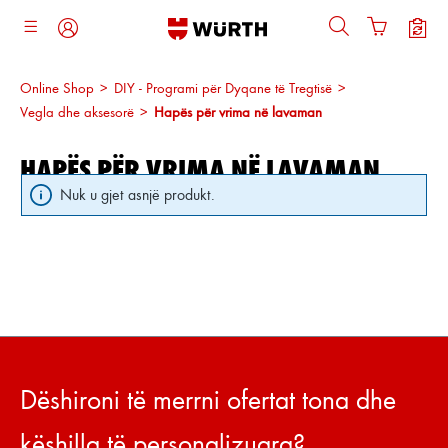
ajtja kryesore
Online Shop
>
DIY - Programi për Dyqane të Tregtisë
>
Vegla dhe aksesorë
>
Hapës për vrima në lavaman
HAPËS PËR VRIMA NË LAVAMAN
Nuk u gjet asnjë produkt.
Dëshironi të merrni ofertat tona dhe
këshilla të personalizuara?