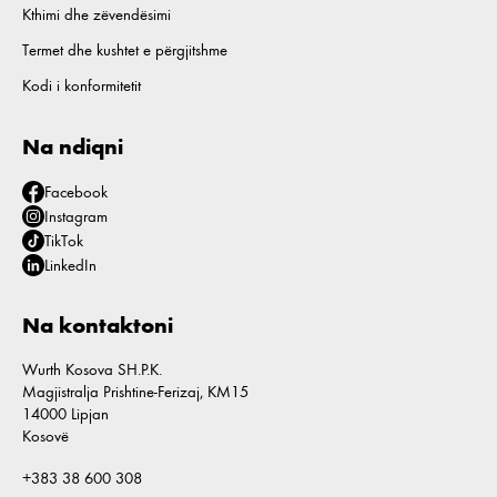
Kthimi dhe zëvendësimi
Termet dhe kushtet e përgjitshme
Kodi i konformitetit
Na ndiqni
Facebook
Instagram
TikTok
LinkedIn
Na kontaktoni
Wurth Kosova SH.P.K.
Magjistralja Prishtine-Ferizaj, KM15
14000 Lipjan
Kosovë
+383 38 600 308