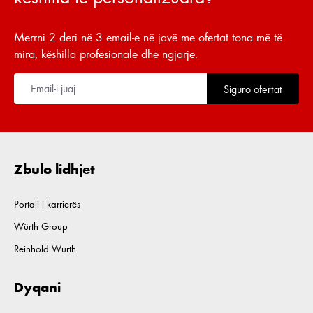
Merrni 2 deri në 3 email-e në javë me ofertat tona më të
mira, këshilla profesionale dhe ngjarje.
Siguro ofertat
Zbulo lidhjet
Portali i karrierës
Würth Group
Reinhold Würth
Dyqani